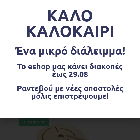
ΚΑΛΟ
ΚΑΛΟΚΑΙΡΙ
Ένα μικρό διάλειμμα!
ΠΡΟΣΘΉΚΗ ΣΤΟ ΚΑΛΆΘΙ
Βρεφικά παιχνίδια
,
Παιχνίδια μίμησης
,
Ώρα για παιχνίδι
Hape Early Melody Ξύλινο Τύμπανο με φωτισμό
Το eshop μας κάνει διακοπές
έως 29.08
€
24.80
Ραντεβού με νέες αποστολές
μόλις επιστρέψουμε!
ΠΡΟΣΦΟΡΆ!