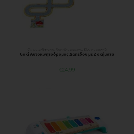
ΠΡΟΣΘΉΚΗ ΣΤΟ ΚΑΛΆΘΙ
Οχήματα-Τρενάκια
,
Παιχνίδια μίμησης
,
Ώρα για παιχνίδι
Goki Αυτοκινητόδρομος Δαπέδου με 2 οχήματα
€
24.99