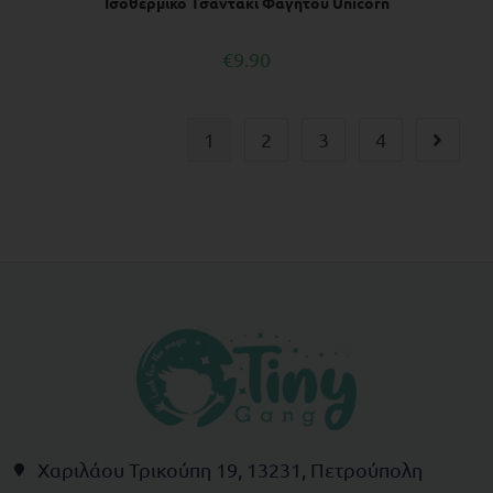
Ισοθερμικό Τσαντάκι Φαγητού Unicorn
€
9.90
1
2
3
4
Χαριλάου Τρικούπη 19, 13231, Πετρούπολη