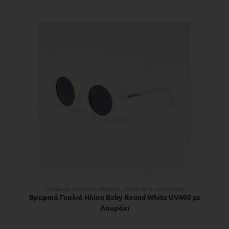
ΠΡΟΣΘΉΚΗ ΣΤΟ ΚΑΛΆΘΙ
Αξεσουάρ
,
Kαλοκαίρι-Παραλία
,
Αξεσουάρ & Διακόσμηση
Βρεφικά Γυαλιά Ηλίου Βaby Round White UV400 με
Λουράκι