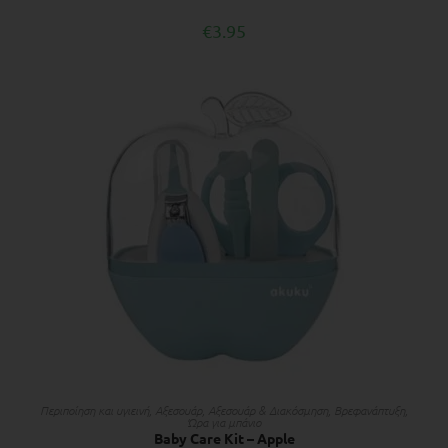
€
3.95
ΠΡΟΣΘΉΚΗ ΣΤΟ ΚΑΛΆΘΙ
Περιποίηση και υγιεινή
,
Αξεσουάρ
,
Αξεσουάρ & Διακόσμηση
,
Βρεφανάπτυξη
,
Ώρα για μπάνιο
Baby Care Kit – Apple