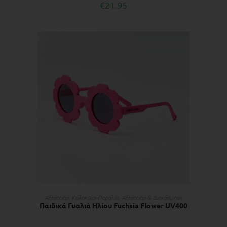
€
21.95
ΠΡΟΣΘΉΚΗ ΣΤΟ ΚΑΛΆΘΙ
Αξεσουάρ
,
Kαλοκαίρι-Παραλία
,
Αξεσουάρ & Διακόσμηση
Παιδικά Γυαλιά Ηλίου Fuchsia Flower UV400