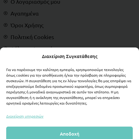
Ο λογαριασμός μου
Αγαπημένα
Όροι Χρήσης
Πολιτική Cookies
Δήλωση Απορρήτου
Διαχείριση Συγκατάθεσης
Αποποίηση Ευθυνών
Για να παρέχουμε την καλύτερη εμπειρία, χρησιμοποιούμε τεχνολογίες
Δικαίωμα Υπαναχώρησης
όπως cookies για την αποθήκευση ή/και την πρόσβαση σε πληροφορίες
συσκευών. Η συγκατάθεση για τις εν λόγω τεχνολογίες θα μας επιτρέψει να
ΠΛΗΡΩΜΕΣ
επεξεργαστούμε δεδομένα προσωπικού χαρακτήρα, όπως συμπεριφορά
περιήγησης ή μοναδικά αναγνωριστικά σε αυτόν τον ιστότοπο. Η μη
συγκατάθεση ή η ανάκληση της συγκατάθεσης, μπορεί να επηρεάσει
αρνητικά ορισμένες λειτουργίες και δυνατότητες.
Διαχείριση υπηρεσιών
Αποδοχή