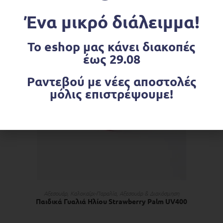
€
21.95
Ένα μικρό διάλειμμα!
Το eshop μας κάνει διακοπές
έως 29.08
Ραντεβού με νέες αποστολές
μόλις επιστρέψουμε!
ΠΡΟΣΘΉΚΗ ΣΤΟ ΚΑΛΆΘΙ
Αξεσουάρ
,
Kαλοκαίρι-Παραλία
,
Αξεσουάρ & Διακόσμηση
Παιδικά Γυαλιά Ηλίου Strawberry Palm UV400