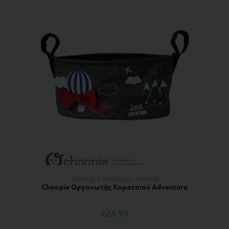
ΠΡΟΣΘΉΚΗ ΣΤΟ ΚΑΛΆΘΙ
Αξεσουάρ & Διακόσμηση
,
Αξεσουάρ
Choopie Οργανωτής Καροτσιού Adventure
€
24.99