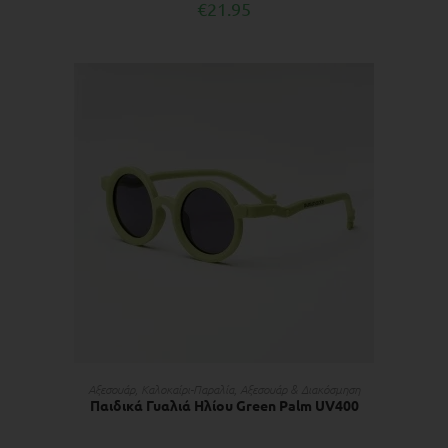
€
21.95
ΠΡΟΣΘΉΚΗ ΣΤΟ ΚΑΛΆΘΙ
Αξεσουάρ
,
Kαλοκαίρι-Παραλία
,
Αξεσουάρ & Διακόσμηση
Παιδικά Γυαλιά Ηλίου Green Palm UV400