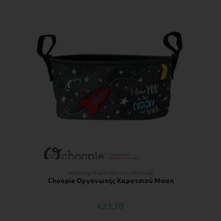
ΠΡΟΣΘΉΚΗ ΣΤΟ ΚΑΛΆΘΙ
Αξεσουάρ & Διακόσμηση
,
Αξεσουάρ
Choopie Οργανωτής Καροτσιού Moon
€
23.70