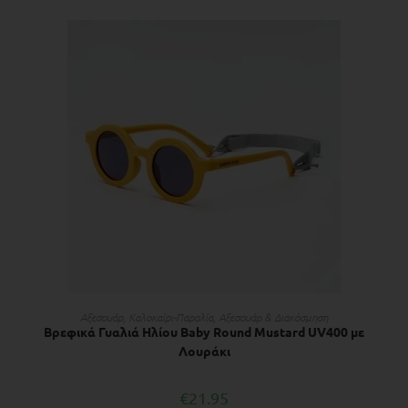
ΠΡΟΣΘΉΚΗ ΣΤΟ ΚΑΛΆΘΙ
Αξεσουάρ
,
Kαλοκαίρι-Παραλία
,
Αξεσουάρ & Διακόσμηση
Βρεφικά Γυαλιά Ηλίου Βaby Round Mustard UV400 με
Λουράκι
€
21.95