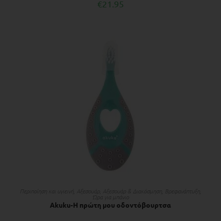
€
21.95
ΠΡΟΣΘΉΚΗ ΣΤΟ ΚΑΛΆΘΙ
Περιποίηση και υγιεινή
,
Αξεσουάρ
,
Αξεσουάρ & Διακόσμηση
,
Βρεφανάπτυξη
,
Ώρα για μπάνιο
Akuku-Η πρώτη μου οδοντόβουρτσα