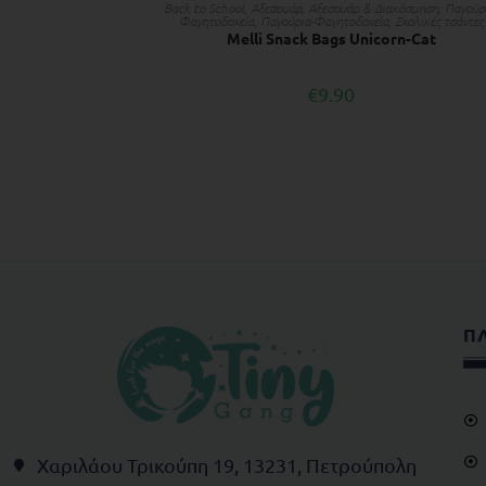
ΠΡΟΣΘΉΚΗ ΣΤΟ ΚΑΛΆΘΙ
Back to School
,
Αξεσουάρ
,
Αξεσουάρ & Διακόσμηση
,
Παγούρ
Φαγητοδοχεία
,
Παγούρια-Φαγητοδοχεία
,
Σχολικές τσάντες
Melli Snack Bags Unicorn-Cat
€
9.90
Π
Χαριλάου Τρικούπη 19, 13231, Πετρούπολη