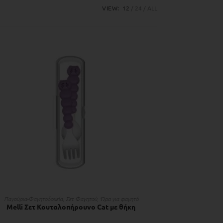
VIEW:
12
24
ALL
ΠΡΟΣΘΉΚΗ ΣΤΟ ΚΑΛΆΘΙ
Παγούρια-Φαγητοδοχεία
,
Σετ Φαγητού
,
Ώρα για φαγητό
Melli Σετ Κουταλοπήρουνο Cat με θήκη