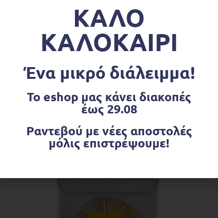
ΚΑΛΟ
ΚΑΛΟΚΑΙΡΙ
Ένα μικρό διάλειμμα!
ΔΙΑΒΆΣΤΕ ΠΕΡΙΣΣΌΤΕΡΑ
Το eshop μας κάνει διακοπές
Αξεσουάρ
,
Αξεσουάρ & Διακόσμηση
,
Χειροποίητα Είδη
Θήκη Βιβλιαρίου Υγείας Φεγγαράκια
έως 29.08
€
11.50
Ραντεβού με νέες αποστολές
μόλις επιστρέψουμε!