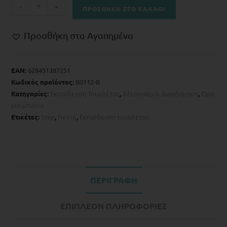
-
+
ΠΡΟΣΘΉΚΗ ΣΤΟ ΚΑΛΆΘΙ
Προσθήκη στα Αγαπημένα
EAN:
628451387251
Κωδικός προϊόντος:
B0112-Β
Κατηγορίες:
Eκπαίδευση Τουαλέτας
,
Αξεσουάρ & Διακόσμηση
,
Ώρα
για μπάνιο
Ετικέτες:
Step
,
Γιογιό
,
Εκπαίδευση τουαλέτας
ΠΕΡΙΓΡΑΦΉ
ΕΠΙΠΛΈΟΝ ΠΛΗΡΟΦΟΡΊΕΣ