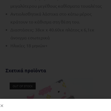
μεγαλύτερου μεγέθους καθίσματα τουαλέτας
Αντιολισθητικά λάστιχα στο κάτω μέρος
κράτουν το κάθισμα στη θέση του.
Διαστάσεις: 38εκ x 40.60εκ πλάτος x 6,1εκ
άνοιγμα εσωτερικά
Ηλικίες 18 μηνών+
Σχετικά προϊόντα
OUT OF STOCK