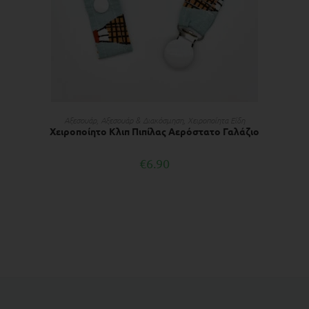
ΔΙΑΒΆΣΤΕ ΠΕΡΙΣΣΌΤΕΡΑ
Αξεσουάρ
,
Αξεσουάρ & Διακόσμηση
,
Χειροποίητα Είδη
Χειροποίητο Κλιπ Πιπίλας Αερόστατο Γαλάζιο
€
6.90