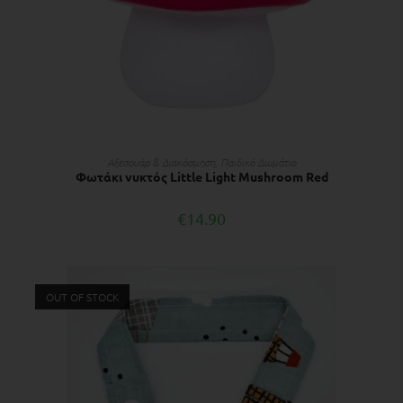
ΠΡΟΣΘΉΚΗ ΣΤΟ ΚΑΛΆΘΙ
Αξεσουάρ & Διακόσμηση
,
Παιδικό Δωμάτιο
Φωτάκι νυκτός Little Light Mushroom Red
€
14.90
OUT OF STOCK