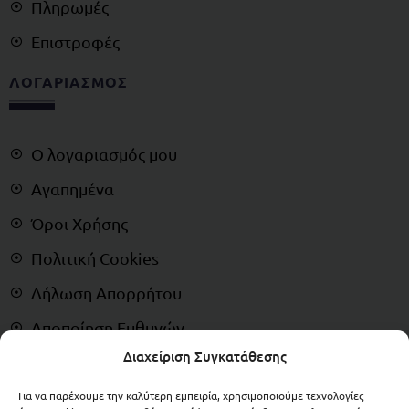
Πληρωμές
Επιστροφές
ΛΟΓΑΡΙΑΣΜΟΣ
Ο λογαριασμός μου
Αγαπημένα
Όροι Χρήσης
Πολιτική Cookies
Δήλωση Απορρήτου
Αποποίηση Ευθυνών
Διαχείριση Συγκατάθεσης
Δικαίωμα Υπαναχώρησης
Για να παρέχουμε την καλύτερη εμπειρία, χρησιμοποιούμε τεχνολογίες
ΠΛΗΡΩΜΕΣ