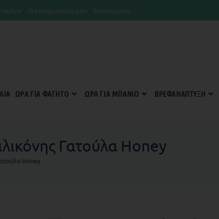
πημένα
Ο λογαριασμός μου
Επικοινωνία
ΛΊΑ
ΏΡΑ ΓΙΑ ΦΑΓΗΤΌ
ΏΡΑ ΓΙΑ ΜΠΆΝΙΟ
ΒΡΕΦΑΝΆΠΤΥΞΗ
ιλικόνης Γατούλα Honey
Γατούλα Honey