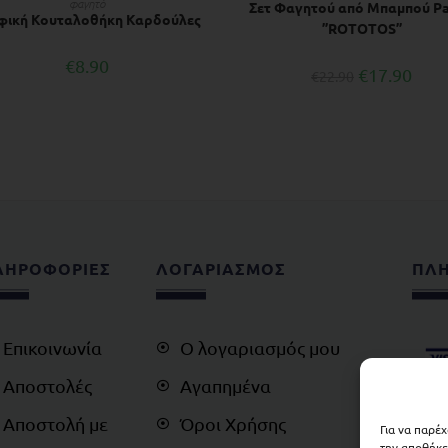
φαγητό
Σετ Φαγητού από Μπαμπού P
φική Κουταλοθήκη Καρδούλες
”ROTOTOS”
€
8.90
€
17.90
€
22.90
ΛΗΡΟΦΟΡΙΕΣ
ΛΟΓΑΡΙΑΣΜΟΣ
ΠΛ
Επικοινωνία
Ο λογαριασμός μου
Αποστολές
Αγαπημένα
Αποστολή με
Όροι Χρήσης
Για να παρέ
την αποθήκε