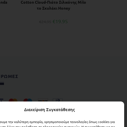
anda
Cotton Cloud-Πιάτο Σιλικόνης Μilo
το Σκυλάκι Honey
€
19.95
€
24.95
ΗΡΩΜΕΣ
Διαχείριση Συγκατάθεσης
χουμε την καλύτερη εμπειρία, χρησιμοποιούμε τεχνολογίες όπως cookies για
υση ή/και την πρόσβαση σε πληροφορίες συσκευών. Η συγκατάθεση για τις