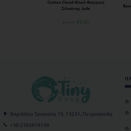
Cotton Cloud-Mπολ Φαγητού
Βρε
Σιλικόνης Jade
€
9.95
€
14.95
Π
Χαριλάου Τρικούπη 19, 13231, Πετρούπολη
+30 2105019138