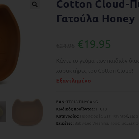
Cotton Cloud-Π
🔍
Γατούλα Honey
€
19.95
€
24.95
Κάντε το γεύμα των παιδιών δια
χαρακτήρες του Cotton Cloud!
Εξαντλημένο
EAN:
TTC18-TINYGANG
Κωδικός προϊόντος:
TTC18
Κατηγορίες:
Προσφορές
,
Σετ Φαγητού
,
Ώρα 
Ετικέτες:
Baby-Led Weaning
,
Tρόφιμα
,
Σετ 