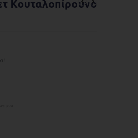
ετ Κουταλοπίρουνο
α!
φαγητού