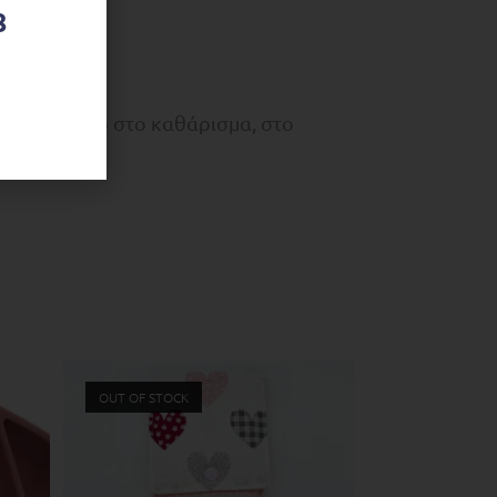
8
τικά. Εύκολο στο καθάρισμα, στο
OUT OF STOCK