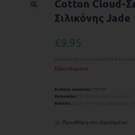
Cotton Cloud-Σ
🔍
Σιλικόνης Jade
€
9.95
Ιδανικό για μικροσκοπικά χεράκι
Εξαντλημένο
Κωδικός προϊόντος:
TTC129
Κατηγορίες:
Σετ Φαγητού
,
Ώρα για φαγητό
Ετικέτες:
Baby-Led Weaning
,
Tρόφιμα
,
Σετ 
Προσθήκη στα Αγαπημένα