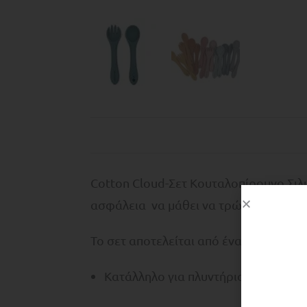
Cotton Cloud-Σετ Κουταλοπίρουνο Σιλ
ασφάλεια να μάθει να τρώει ανεξάρτη
Το σετ αποτελείται από ένα πιρούνι με
Κατάλληλο για πλυντήριο πιάτων, 