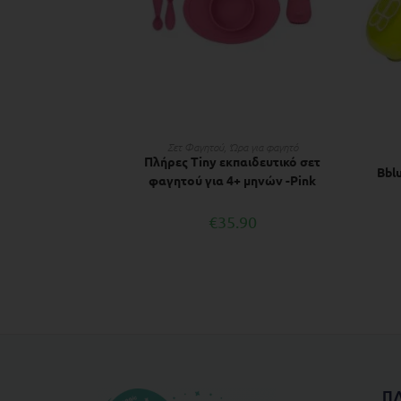
ΔΙΑΒΆΣΤΕ ΠΕΡΙΣΣΌΤΕΡΑ
Σετ Φαγητού
,
Ώρα για φαγητό
Πλήρες Tiny εκπαιδευτικό σετ
Bbl
φαγητού για 4+ μηνών -Pink
€
35.90
Π