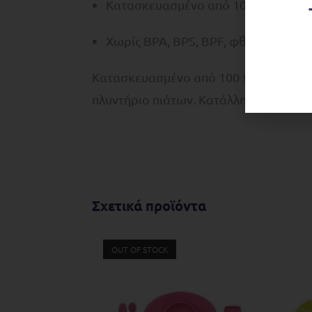
Κατασκευασμένο από 100% υψηλής π
Χωρίς BPA, BPS, BPF, φθαλικές ενώ
Κατασκευασμένο από 100 τοις εκατό υψ
πλυντήριο πιάτων. Κατάλληλο για φού
Σχετικά προϊόντα
OUT OF STOCK