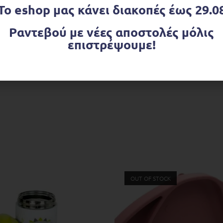
οιότητας υλικό σιλικόνης
Το eshop μας κάνει διακοπές έως 29.0
σεις, PVC
Ραντεβού με νέες αποστολές μόλις
επιστρέψουμε!
ηλής ποιότητας υλικό σιλικόνης και δεν περιέχει πλασ
ρνο μικροκυμάτων και κατάψυξη.
OUT OF STOCK