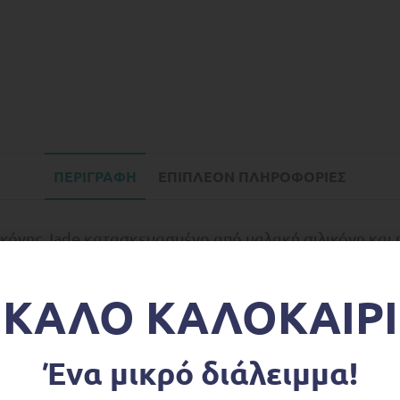
ΠΕΡΙΓΡΑΦΉ
ΕΠΙΠΛΈΟΝ ΠΛΗΡΟΦΟΡΊΕΣ
ικόνης Jade κατασκευασμένο από μαλακή σιλικόνη και 
τα.
ΚΑΛΟ ΚΑΛΟΚΑΙΡΙ
 μαλακά, στρογγυλεμένα δόντια και ένα κουτάλι.
φούρνο μικροκυμάτων και καταψύκτη
Ένα μικρό διάλειμμα!