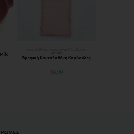
ΔΙΑΒΆΣΤΕ ΠΕΡΙΣΣΌΤΕΡΑ
Κουταλοθήκες
,
Χειροποίητα Είδη
,
Ώρα για
φαγητό
 Μilo
Βρεφική Κουταλοθήκη Καρδούλες
€
8.90
ΗΡΩΜΕΣ