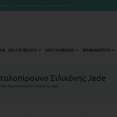
πημένα
Ο λογαριασμός μου
Επικοινωνία
ΛΊΑ
ΏΡΑ ΓΙΑ ΦΑΓΗΤΌ
ΏΡΑ ΓΙΑ ΜΠΆΝΙΟ
ΒΡΕΦΑΝΆΠΤΥΞΗ
ταλοπίρουνο Σιλικόνης Jade
d-Σετ Κουταλοπίρουνο Σιλικόνης Jade