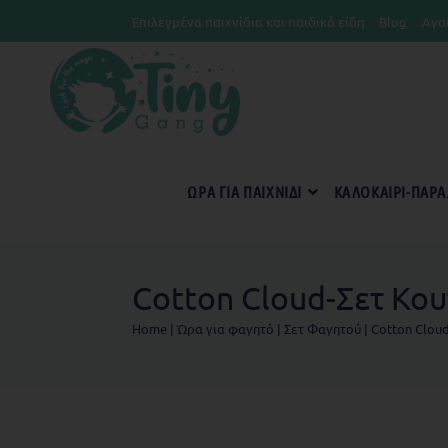
Επιλεγμένα παιχνίδια και παιδικά είδη
Blog
Αγα
ΏΡΑ ΓΙΑ ΠΑΙΧΝΊΔΙ
KΑΛΟΚΑΊΡΙ-ΠΑΡΑ
Cotton Cloud-Σετ Κου
Home
|
Ώρα για φαγητό
|
Σετ Φαγητού
|
Cotton Clou