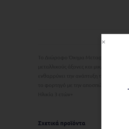
Το Διώροφο Όχημα Μεταφοράς Αυτοκινή
μεταλλικούς άξονες και μικρά κομμάτια
ενθαρρύνει την ανάπτυξη της λεπτής κι
το φορτηγό με την αποσπώμενη καρότσ
Ηλικία 3 ετών+
Σχετικά προϊόντα