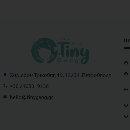
Π
Χαριλάου Τρικούπη 19, 13231, Πετρούπολη
+30 2105019138
@olleh
rg.gnagynit