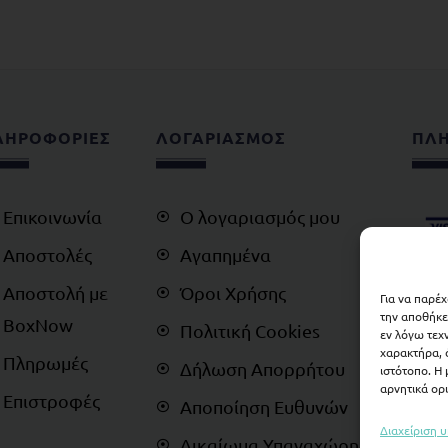
ΛΗΡΟΦΟΡΙΕΣ
ΛΟΓΑΡΙΑΣΜΟΣ
ΠΛ
Επικοινωνία
Ο λογαριασμός μου
Αποστολές
Αγαπημένα
Αποστολή με
Όροι Χρήσης
Για να παρέ
την αποθήκε
BoxNow
Πολιτική Cookies
εν λόγω τεχ
χαρακτήρα, 
Πληρωμές
Δήλωση Απορρήτου
ιστότοπο. Η
αρνητικά ορι
Επιστροφές
Αποποίηση Ευθυνών
Διαχείριση 
Δικαίωμα Υπαναχώρησης