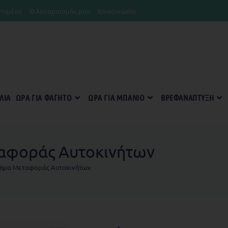
πημένα
Ο λογαριασμός μου
Επικοινωνία
ΛΊΑ
ΏΡΑ ΓΙΑ ΦΑΓΗΤΌ
ΏΡΑ ΓΙΑ ΜΠΆΝΙΟ
ΒΡΕΦΑΝΆΠΤΥΞΗ
αφοράς Αυτοκινήτων
ημα Μεταφοράς Αυτοκινήτων