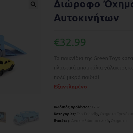
Διώροφο Όχημ
🔍
Αυτοκινήτων
€
32.99
Τα παιχνίδια της Green Toys κ
πλαστικά μπουκάλια γάλακτος κα
πολύ μικρά παιδιά!
Εξαντλημένο
Κωδικός προϊόντος:
1237
Κατηγορίες:
Eco-Friendly
,
Οχήματα-Τρενάκι
Ετικέτες:
Ανακυκλώσιμα υλικά
,
Οχήματα