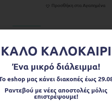
Προσθήκη στα Αγαπημένα
ΠΕΡΙΓΡΑΦΉ
ΕΠΙΠΛΈΟΝ ΠΛΗΡΟΦΟΡΊΕΣ
ΚΑΛΟ ΚΑΛΟΚΑΙΡΙ
των της Green Toys διαθέτει δύο λειτουργικές ράμπες
, είναι τέτοιο για παιχνίδι τόσο σε εξωτερικούς όσο κ
Ένα μικρό διάλειμμα!
νητικότητας και του δημιουργικού παιχνιδιού με φαντα
α και 3 Mini Cars με φανταχτερά χρώματα.
Το eshop μας κάνει διακοπές έως 29.0
Ραντεβού με νέες αποστολές μόλις
επιστρέψουμε!