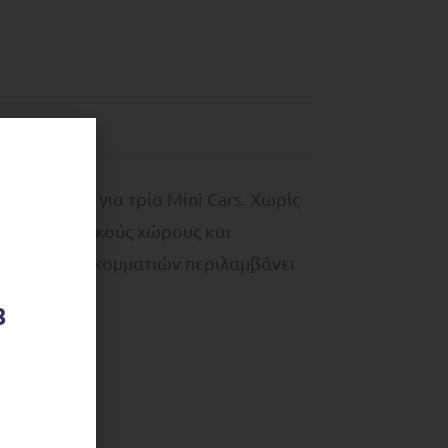
 και χώρο για τρία Mini Cars. Χωρίς
αι σε εσωτερικούς χώρους και
σία. Το σε 5 κομματιών περιλαμβάνει
8