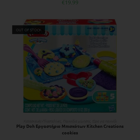
€
19.99
OUT OF STOCK
ΔΙΑΒΆΣΤΕ ΠΕΡΙΣΣΌΤΕΡΑ
Κατασκευές-Πλαστελίνες
,
Παιχνίδια μίμησης
,
Ώρα για παιχνίδι
Play Doh Εργαστήριο Μπισκότων Kitchen Creations
cookies