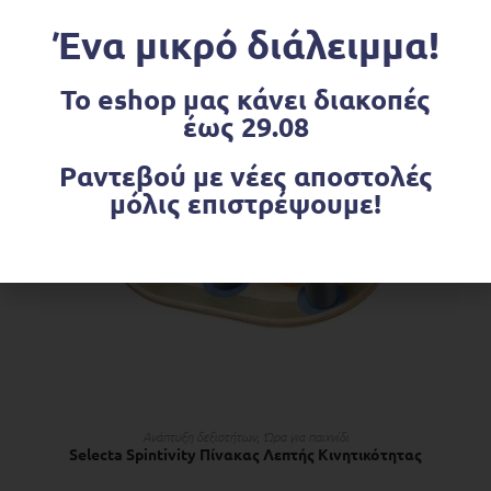
€
17.80
Ένα μικρό διάλειμμα!
Το eshop μας κάνει διακοπές
OUT OF STOCK
έως 29.08
Ραντεβού με νέες αποστολές
μόλις επιστρέψουμε!
ΔΙΑΒΆΣΤΕ ΠΕΡΙΣΣΌΤΕΡΑ
Ανάπτυξη δεξιοτήτων
,
Ώρα για παιχνίδι
Selecta Spintivity Πίνακας Λεπτής Κινητικότητας