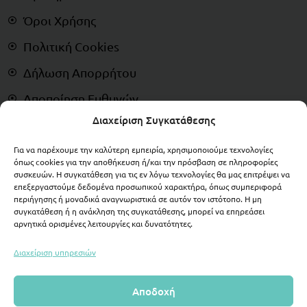
Όροι Χρήσης
Πολιτική Cookies
Δήλωση Απορρήτου
Αποποίηση Ευθυνών
Διαχείριση Συγκατάθεσης
Δικαίωμα Υπαναχώρησης
Για να παρέχουμε την καλύτερη εμπειρία, χρησιμοποιούμε τεχνολογίες
ΠΛΗΡΩΜΕΣ
όπως cookies για την αποθήκευση ή/και την πρόσβαση σε πληροφορίες
συσκευών. Η συγκατάθεση για τις εν λόγω τεχνολογίες θα μας επιτρέψει να
επεξεργαστούμε δεδομένα προσωπικού χαρακτήρα, όπως συμπεριφορά
περιήγησης ή μοναδικά αναγνωριστικά σε αυτόν τον ιστότοπο. Η μη
συγκατάθεση ή η ανάκληση της συγκατάθεσης, μπορεί να επηρεάσει
αρνητικά ορισμένες λειτουργίες και δυνατότητες.
Διαχείριση υπηρεσιών
Αποδοχή