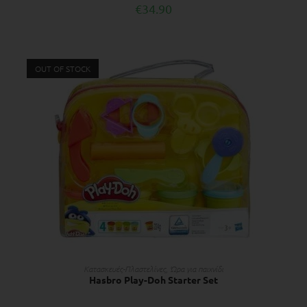
€
34.90
OUT OF STOCK
ΔΙΑΒΆΣΤΕ ΠΕΡΙΣΣΌΤΕΡΑ
Κατασκευές-Πλαστελίνες
,
Ώρα για παιχνίδι
Hasbro Play-Doh Starter Set