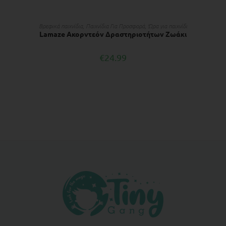
ΔΙΑΒΆΣΤΕ ΠΕΡΙΣΣΌΤΕΡΑ
Βρεφικά παιχνίδια
,
Παιχνίδια Για Προσφορά
,
Ώρα για παιχνίδι
Lamaze Ακορντεόν Δραστηριοτήτων Zωάκι
€
24.99