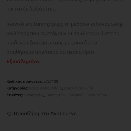
κινητικές δεξιότητες.
Ιδανικό για tummy play, τη μέθοδο ενδυνάμωσης
κοιλίτσας που συστήνουν οι παιδίατροι ώστε το
παιδί να εξασκήσει τους μυς που θα το
βοηθήσουν αργότερα να περπατήσει.
Εξαντλημένο
Κωδικός προϊόντος:
LC27100
Κατηγορίες:
Βρεφικά παιχνίδια
,
Ώρα για παιχνίδι
Ετικέτες:
Tummy play
,
Tummy time
,
Βρεφικά Γυμναστήρια
Προσθήκη στα Αγαπημένα