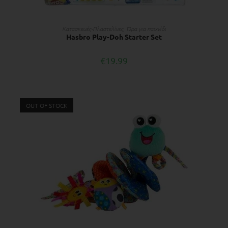
ΔΙΑΒΆΣΤΕ ΠΕΡΙΣΣΌΤΕΡΑ
Κατασκευές-Πλαστελίνες
,
Ώρα για παιχνίδι
Hasbro Play-Doh Starter Set
€
19.99
OUT OF STOCK