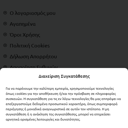
Ο λογαριασμός μου
Αγαπημένα
Όροι Χρήσης
Πολιτική Cookies
Δήλωση Απορρήτου
Αποποίηση Ευθυνών
Διαχείριση Συγκατάθεσης
Δικαίωμα Υπαναχώρησης
Για να παρέχουμε την καλύτερη εμπειρία, χρησιμοποιούμε τεχνολογίες
ΠΛΗΡΩΜΕΣ
όπως cookies για την αποθήκευση ή/και την πρόσβαση σε πληροφορίες
συσκευών. Η συγκατάθεση για τις εν λόγω τεχνολογίες θα μας επιτρέψει να
επεξεργαστούμε δεδομένα προσωπικού χαρακτήρα, όπως συμπεριφορά
περιήγησης ή μοναδικά αναγνωριστικά σε αυτόν τον ιστότοπο. Η μη
συγκατάθεση ή η ανάκληση της συγκατάθεσης, μπορεί να επηρεάσει
αρνητικά ορισμένες λειτουργίες και δυνατότητες.