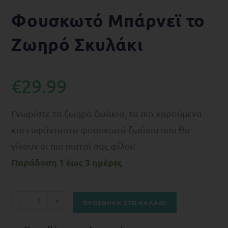
Φουσκωτό Μπάρνεϊ το
Ζωηρό Σκυλάκι
€
29.99
Γνωρίστε τα ζωηρά ζωάκια, τα πιο χαρούμενα
και ευφάνταστα φουσκωτά ζωάκια που θα
γίνουν οι πιο πιστοί σας φίλοι!
Παράδοση 1 έως 3 ημέρες
-
+
ΠΡΟΣΘΉΚΗ ΣΤΟ ΚΑΛΆΘΙ