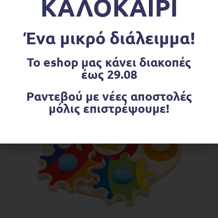
ΚΑΛΟΚΑΙΡΙ
Αντοχή
εως 50 κιλά
Ένα μικρό διάλειμμα!
Σχετικά προϊόντα
Το eshop μας κάνει διακοπές
έως 29.08
OUT OF STOCK
Ραντεβού με νέες αποστολές
μόλις επιστρέψουμε!