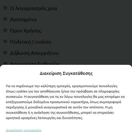
Ο λογαριασμός μου
Αγαπημένα
Όροι Χρήσης
Πολιτική Cookies
Δήλωση Απορρήτου
Αποποίηση Ευθυνών
Διαχείριση Συγκατάθεσης
Δικαίωμα Υπαναχώρησης
Για να παρέχουμε την καλύτερη εμπειρία, χρησιμοποιούμε τεχνολογίες
ΠΛΗΡΩΜΕΣ
όπως cookies για την αποθήκευση ή/και την πρόσβαση σε πληροφορίες
συσκευών. Η συγκατάθεση για τις εν λόγω τεχνολογίες θα μας επιτρέψει να
επεξεργαστούμε δεδομένα προσωπικού χαρακτήρα, όπως συμπεριφορά
περιήγησης ή μοναδικά αναγνωριστικά σε αυτόν τον ιστότοπο. Η μη
συγκατάθεση ή η ανάκληση της συγκατάθεσης, μπορεί να επηρεάσει
αρνητικά ορισμένες λειτουργίες και δυνατότητες.
Διαχείριση υπηρεσιών