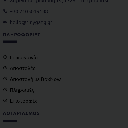
Χαριλάου Τρικούπη 19, 13231, Πετρούπολη
+30 2105019138
@olleh
rg.gnagynit
ΠΛΗΡΟΦΟΡΙΕΣ
Επικοινωνία
Αποστολές
Αποστολή με BoxNow
Πληρωμές
Επιστροφές
ΛΟΓΑΡΙΑΣΜΟΣ