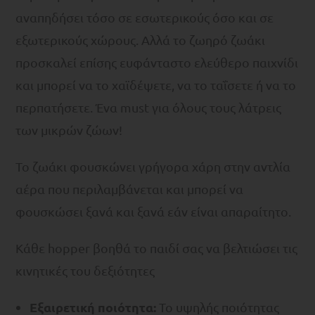
αναπηδήσει τόσο σε εσωτερικούς όσο και σε
εξωτερικούς χώρους. Αλλά το ζωηρό ζωάκι
προσκαλεί επίσης ευφάνταστο ελεύθερο παιχνίδι
και μπορεί να το χαϊδέψετε, να το ταΐσετε ή να το
περπατήσετε. Ένα must για όλους τους λάτρεις
των μικρών ζώων!
Το ζωάκι φουσκώνει γρήγορα χάρη στην αντλία
αέρα που περιλαμβάνεται και μπορεί να
φουσκώσει ξανά και ξανά εάν είναι απαραίτητο.
Κάθε hopper βοηθά το παιδί σας να βελτιώσει τις
κινητικές του δεξιότητες
Εξαιρετική ποιότητα:
Το υψηλής ποιότητας