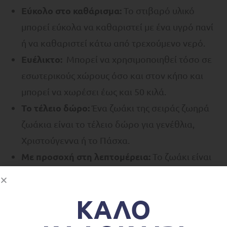
Εύκολο στο καθάρισμα:
Το στιβαρό υλικό
μπορεί εύκολα να καθαριστεί με ένα υγρό πανί
ή να καθαριστεί κάτω από τρεχούμενο νερό.
Ευέλικτο:
Μπορεί να χρησιμοποιηθεί τόσο σε
εσωτερικούς χώρους όσο και στον κήπο και
μπορεί να χωρέσει έως και 50 κιλά.
Το τέλειο δώρο:
Ένα ζωάκι της σειράς ζωηρά
ζωάκια είναι το τέλειο δώρο για γενέθλια,
Χριστούγεννα ή το Πάσχα.
Με προσοχή στη λεπτομέρεια:
Το ζωάκι είναι
όμορφα συσκευασμένο και παραδίδεται σε
κουτί Kindsgut υψηλής ποιότητας.
ΚΑΛΟ
Διαστάσεις:
50 x 26 x 60 cm
Ύψος καθίσματος:
25 cm