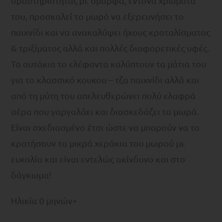
δραστηριότητας με όμορφα, έντονα χρώματα
του, προσκαλεί το μωρό να εξερευνήσει το
παιχνίδι και να ανακαλύψει ήχους κροταλίσματος
& τριξίματος αλλά και πολλές διαφορετικές υφές.
Τα αυτάκια το ελέφαντα καλύπτουν τα μάτια του
για το κλασσικό κουκου – τζα παιχνίδι αλλά και
από τη μύτη του απελευθερώνει πολύ ελαφρά
αέρα που γαργαλάει και διασκεδάζει τα μωρά.
Είναι σχεδιασμένο έτσι ώστε να μπορούν να το
κρατήσουν τα μικρά χεράκια του μωρού με
ευκολία και είναι εντελώς ακίνδυνο και στο
δάγκωμα!
Hλικία 0 μηνών+