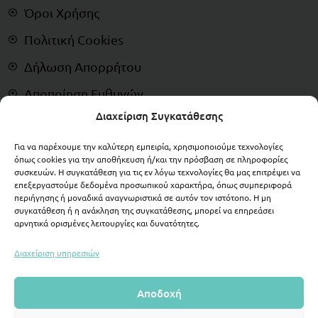
Όροι Χρήσης
Πολιτική Cookies
Δήλωση Απορρήτου
Αποποίηση Ευθυνών
Διαχείριση Συγκατάθεσης
Δικαίωμα Υπαναχώρησης
Για να παρέχουμε την καλύτερη εμπειρία, χρησιμοποιούμε τεχνολογίες
ΠΛΗΡΩΜΕΣ
όπως cookies για την αποθήκευση ή/και την πρόσβαση σε πληροφορίες
συσκευών. Η συγκατάθεση για τις εν λόγω τεχνολογίες θα μας επιτρέψει να
επεξεργαστούμε δεδομένα προσωπικού χαρακτήρα, όπως συμπεριφορά
περιήγησης ή μοναδικά αναγνωριστικά σε αυτόν τον ιστότοπο. Η μη
συγκατάθεση ή η ανάκληση της συγκατάθεσης, μπορεί να επηρεάσει
αρνητικά ορισμένες λειτουργίες και δυνατότητες.
Διαχείριση υπηρεσιών
Αποδοχή