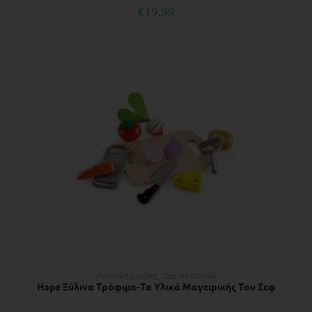
€
19.99
ΠΡΟΣΘΉΚΗ ΣΤΟ ΚΑΛΆΘΙ
Παιχνίδια μίμησης
,
Ώρα για παιχνίδι
Hape Ξύλινα Τρόφιμα-Τα Υλικά Μαγειρικής Του Σεφ