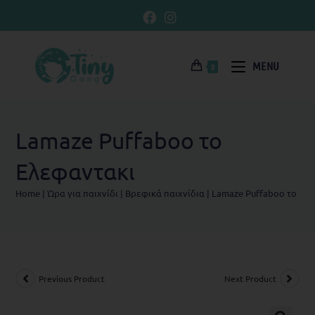
MENU
0
Lamaze Puffaboo το
Ελεφαντακι
Home
|
Ώρα για παιχνίδι
|
Βρεφικά παιχνίδια
|
Lamaze Puffaboo το Ελ
Previous Product
Next Product