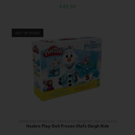
€
49.90
OUT OF STOCK
ΔΙΑΒΆΣΤΕ ΠΕΡΙΣΣΌΤΕΡΑ
Κατασκευές-Πλαστελίνες
,
Παιχνίδια Για Προσφορά
,
Ώρα για παιχνίδι
Hasbro Play-Doh Frozen Olafs Sleigh Ride