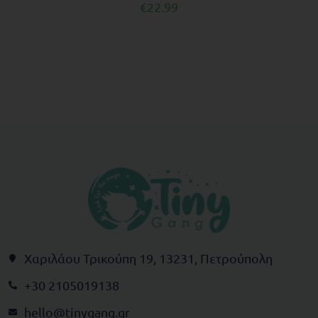
€
22.99
Χαριλάου Τρικούπη 19, 13231, Πετρούπολη
+30 2105019138
@olleh
rg.gnagynit