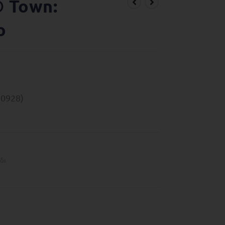
 Town:
ο
0928)
δι