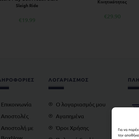
Κινητικότητας
Sleigh Ride
€
29.90
€
19.99
ΛΗΡΟΦΟΡΙΕΣ
ΛΟΓΑΡΙΑΣΜΟΣ
ΠΛ
Επικοινωνία
Ο λογαριασμός μου
Αποστολές
Αγαπημένα
Αποστολή με
Όροι Χρήσης
Για να παρέ
την αποθήκε
BoxNow