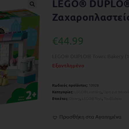
LEGO® DUPLO®
🔍
Ζαχαροπλαστεί
€
44.99
LEGO® DUPLO® Town: Bakery (1
Εξαντλημένο
Κωδικός προϊόντος:
10928
Κατηγορίες:
LEGO®Learning
,
Ώρα για παιχνί
Ετικέτες:
Disney
,
LEGO®Toys
,
Τουβλάκια
Προσθήκη στα Αγαπημένα