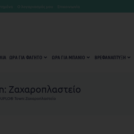
πημένα
Ο λογαριασμός μου
Επικοινωνία
ΛΊΑ
ΏΡΑ ΓΙΑ ΦΑΓΗΤΌ
ΏΡΑ ΓΙΑ ΜΠΆΝΙΟ
ΒΡΕΦΑΝΆΠΤΥΞΗ
: Ζαχαροπλαστείο
UPLO® Town: Ζαχαροπλαστείο