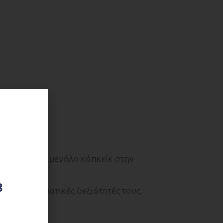
είο!
ου έχει ένα μεγάλο κάπκεϊκ στην
8
ι συναισθηματικές δεξιότητές τους.