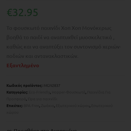
€
32.95
Το φουσκωτό παιχνίδι Χοπ Χοπ Moνόκερως
βοηθά το παιδί να αναπτυχθεί μυοσκελετικά ,
καθώς και να αναπτύξει τον συντονισμό χεριών-
ποδιών και αντανακλαστικών.
Εξαντλημένο
Κωδικός προϊόντος:
MGN2837
Κατηγορίες:
Eco-Friendly
,
Hopper-Φουσκωτά
,
Παιχνίδια Για
Προσφορά
,
Ώρα για παιχνίδι
Ετικέτες:
BPA Free
,
Zωάκια
,
Εξωτερικού χώρου
,
Εσωτερικού
χώρου
Προσθήκη στα Αγαπημένα