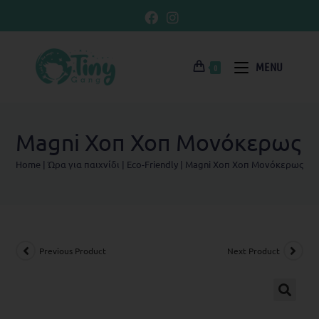
MENU
0
Magni Χοπ Χοπ Μονόκερως
Home
|
Ώρα για παιχνίδι
|
Eco-Friendly
|
Magni Χοπ Χοπ Μονόκερως
Previous Product
Next Product
🔍