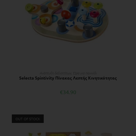
ΔΙΑΒΆΣΤΕ ΠΕΡΙΣΣΌΤΕΡΑ
Ανάπτυξη δεξιοτήτων
,
Ώρα για παιχνίδι
Selecta Spintivity Πίνακας Λεπτής Κινητικότητας
€
34.90
OUT OF STOCK