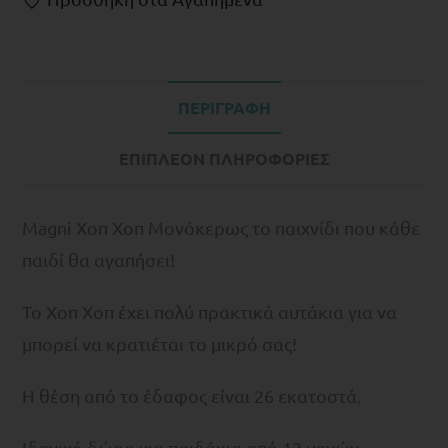
ΠΕΡΙΓΡΑΦΉ
ΕΠΙΠΛΈΟΝ ΠΛΗΡΟΦΟΡΊΕΣ
Magni Χοπ Χοπ Μονόκερως το παιχνίδι που κάθε
παιδί θα αγαπήσει!
Το Χοπ Χοπ έχει πολύ πρακτικά αυτάκια για να
μπορεί να κρατιέται το μικρό σας!
Η θέση από το έδαφος είναι 26 εκατοστά.
Ιδανικό δώρο για παιδάκια από 12 μηνών