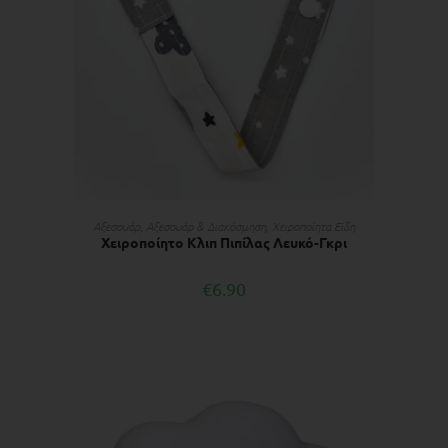
ΔΙΑΒΆΣΤΕ ΠΕΡΙΣΣΌΤΕΡΑ
Αξεσουάρ
,
Αξεσουάρ & Διακόσμηση
,
Χειροποίητα Είδη
Χειροποίητο Κλιπ Πιπίλας Λευκό-Γκρι
€
6.90