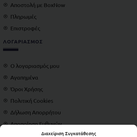
Αποστολή με BoxNow
Πληρωμές
Επιστροφές
ΛΟΓΑΡΙΑΣΜΟΣ
Ο λογαριασμός μου
Αγαπημένα
Όροι Χρήσης
Πολιτική Cookies
Δήλωση Απορρήτου
Αποποίηση Ευθυνών
Διαχείριση Συγκατάθεσης
Δικαίωμα Υπαναχώρησης