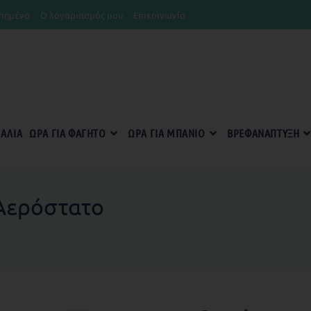
πημένα
Ο λογαριασμός μου
Επικοινωνία
ΡΑΛΊΑ
ΏΡΑ ΓΙΑ ΦΑΓΗΤΌ
ΏΡΑ ΓΙΑ ΜΠΆΝΙΟ
ΒΡΕΦΑΝΆΠΤΥΞΗ
Αερόστατο