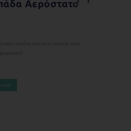
πάδα Αερόστατο
τυπα σχέδια για τους νονούς που
φορετικό!
ΑΛΆΘΙ