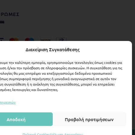
ΗΡΩΜΕΣ
Διαχείριση Συγκατάθεσης
χουμε την καλύτερη εμπειρία, χρησιμοποιούμε τεχνολογίες όπως cookies για
υση ή/και την πρόσβαση σε πληροφορίες συσκευών. Η συγκατάθεση για τις
νολογίες θα μας επιτρέψει να επεξεργαστούμε δεδομένα προσωπικού
όπως συμπεριφορά περιήγησης ή μοναδικά αναγνωριστικά σε αυτόν τον
 μη συγκατάθεση ή η ανάκληση της συγκατάθεσης, μπορεί να επηρεάσει
σμένες λειτουργίες και δυνατότητες.
υπηρεσιών
Αποδοχή
Προβολή προτιμήσεων
Πολιτική Cookies
Δήλωση Απορρήτου