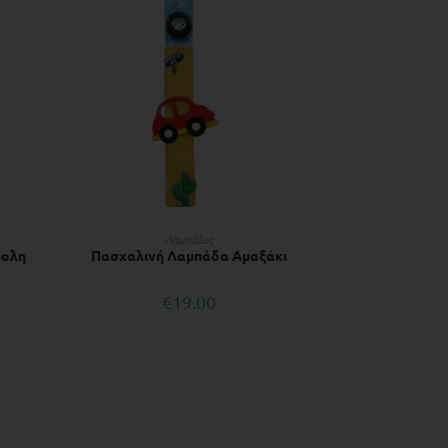
ΠΡΟΣΘΉΚΗ ΣΤΟ ΚΑΛΆΘΙ
Λαμπάδες
πολη
Πασχαλινή Λαμπάδα Αμαξάκι
€
19.00