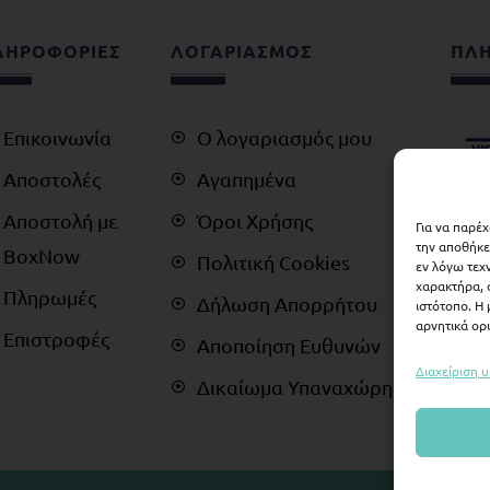
ΛΗΡΟΦΟΡΙΕΣ
ΛΟΓΑΡΙΑΣΜΟΣ
ΠΛ
Επικοινωνία
Ο λογαριασμός μου
Αποστολές
Αγαπημένα
Αποστολή με
Όροι Χρήσης
Για να παρέ
την αποθήκε
BoxNow
Πολιτική Cookies
εν λόγω τεχ
χαρακτήρα, 
Πληρωμές
Δήλωση Απορρήτου
ιστότοπο. Η
αρνητικά ορι
Επιστροφές
Αποποίηση Ευθυνών
Διαχείριση 
Δικαίωμα Υπαναχώρησης