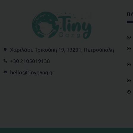
Π
Χαριλάου Τρικούπη 19, 13231, Πετρούπολη
+30 2105019138
@olleh
rg.gnagynit