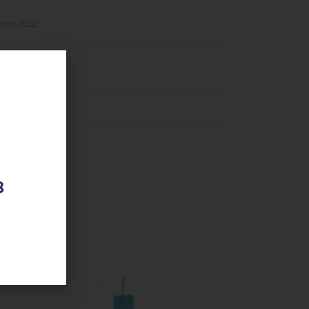
σχα 2022
8