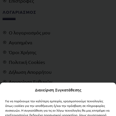
Επιστροφές
ΛΟΓΑΡΙΑΣΜΟΣ
Ο λογαριασμός μου
Αγαπημένα
Όροι Χρήσης
Πολιτική Cookies
Δήλωση Απορρήτου
Αποποίηση Ευθυνών
Διαχείριση Συγκατάθεσης
Δικαίωμα Υπαναχώρησης
Για να παρέχουμε την καλύτερη εμπειρία, χρησιμοποιούμε τεχνολογίες
ΠΛΗΡΩΜΕΣ
όπως cookies για την αποθήκευση ή/και την πρόσβαση σε πληροφορίες
συσκευών. Η συγκατάθεση για τις εν λόγω τεχνολογίες θα μας επιτρέψει να
επεξεργαστούμε δεδομένα προσωπικού χαρακτήρα, όπως συμπεριφορά