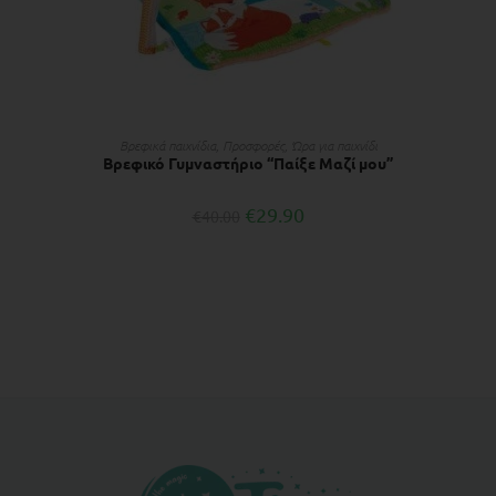
ΔΙΑΒΆΣΤΕ ΠΕΡΙΣΣΌΤΕΡΑ
Βρεφικά παιχνίδια
,
Προσφορές
,
Ώρα για παιχνίδι
Βρεφικό Γυμναστήριο “Παίξε Μαζί μου”
€
29.90
€
40.00