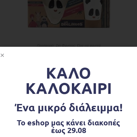
ΔΙΑΒΆΣΤΕ ΠΕΡΙΣΣΌΤΕΡΑ
Προσφορές
,
Σετ Φαγητού
,
Ώρα για φαγητό
Σετ Φαγητού από Μπαμπού Panda ”ROTOTOS”
€
17.90
€
22.90
ΚΑΛΟ
ΚΑΛΟΚΑΙΡΙ
OUT OF STOCK
Ένα μικρό διάλειμμα!
Το eshop μας κάνει διακοπές
έως 29.08