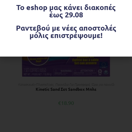
Το eshop μας κάνει διακοπές
έως 29.08
Ραντεβού με νέες αποστολές
μόλις επιστρέψουμε!
ΠΡΟΣΘΉΚΗ ΣΤΟ ΚΑΛΆΘΙ
Κατασκευές-Πλαστελίνες
,
Παιχνίδια Για Προσφορά
,
Ώρα για παιχνίδι
Kinetic Sand Σετ Sandbox Μπλε
€
18.90