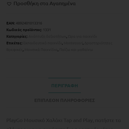
Προσθήκη στα Αγαπημένα
EAN:
4892401013316
Κωδικός προϊόντος:
1331
Κατηγορίες:
Ανάπτυξη δεξιοτήτων
,
Ώρα για παιχνίδι
Ετικέτες:
Eκπαιδευτικό παιχνίδι
,
Montessori
,
Δραστηριότητες
Βρεφικές
,
Μουσικά Παιχνίδια
,
Παίζω και μαθαίνω
ΠΕΡΙΓΡΑΦΉ
ΕΠΙΠΛΈΟΝ ΠΛΗΡΟΦΟΡΊΕΣ
PlayGo Moυσικό Χαλάκι Tap and Play, πατήστε τα