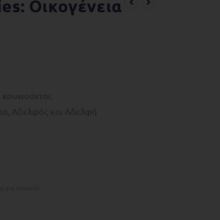
ies: Οικογένεια
 κουνιούνται.
έρα, Αδελφός και Αδελφή
α για παιχνίδι