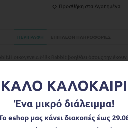
Προσθήκη στα Αγαπημένα
ΠΕΡΙΓΡΑΦΉ
ΕΠΙΠΛΈΟΝ ΠΛΗΡΟΦΟΡΊΕΣ
abbit.Η οικογένεια Milk Rabbit βοηθάει όσους την έχουν
bbit είναι ο γιατρός του χωριού των Sylvanian.
ΚΑΛΟ ΚΑΛΟΚΑΙΡΙ
στική φωνή του είναι το καλύτερο φάρμακο για τους α
ου πει «Όλα θα πάνε καλά» ο πόνος περνάει.
Ένα μικρό διάλειμμα!
ικής. Όλοι την θαυμάζουν για την υπομονή και τη σχολασ
Το eshop μας κάνει διακοπές έως 29.0
α για αυτό τον λόγο είναι ο αγαπημένος των κοριτσιών.