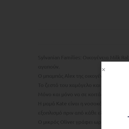
Sylvanian Families: Οικογένεια Milk R
αγαπούν.
Ο μπαμπάς Alex της οικογένειας Milk Ra
Το ζεστό του χαμόγελο και η καθησυχα
Μόνο και μόνο να σε κοιτάξει και να σ
Η μαμά Kate είναι η νοσοκόμα της κλιν
εξοπλισμό πριν από κάθε εξέταση.
Ο μικρός Oliver γράφει ωραία ποιήματ