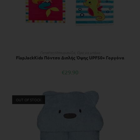
ΔΙΑΒΆΣΤΕ ΠΕΡΙΣΣΌΤΕΡΑ
Πετσέτες-Μπουρνούζια
,
Ώρα για μπάνιο
FlapJackKids Πόντσο Διπλής Όψης UPF50+ Γοργόνα
€
29.90
OUT OF STOCK