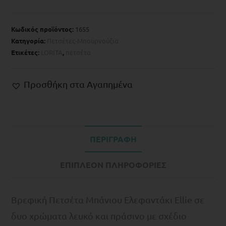
Κωδικός προϊόντος:
1655
Κατηγορία:
Πετσέτες-Μπουρνούζια
Ετικέτες:
LORITA
,
πετσέτα
Προσθήκη στα Αγαπημένα
ΠΕΡΙΓΡΑΦΉ
ΕΠΙΠΛΈΟΝ ΠΛΗΡΟΦΟΡΊΕΣ
Bρεφική Πετσέτα Μπάνιου Ελεφαντάκι Ellie σε
δυο χρώματα λευκό και πράσινο με σχέδιο