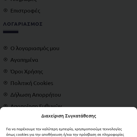
Επιστροφές
ΛΟΓΑΡΙΑΣΜΟΣ
Ο λογαριασμός μου
Αγαπημένα
Όροι Χρήσης
Πολιτική Cookies
Δήλωση Απορρήτου
Αποποίηση Ευθυνών
Διαχείριση Συγκατάθεσης
Δικαίωμα Υπαναχώρησης
Για να παρέχουμε την καλύτερη εμπειρία, χρησιμοποιούμε τεχνολογίες
ΠΛΗΡΩΜΕΣ
όπως cookies για την αποθήκευση ή/και την πρόσβαση σε πληροφορίες