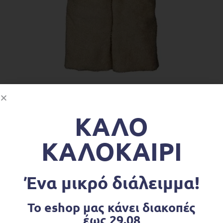
ΔΙΑΒΆΣΤΕ ΠΕΡΙΣΣΌΤΕΡΑ
Πετσέτες-Μπουρνούζια
,
Προσφορές
Παιδική Πετσέτα Μπάνιου με Κάπα Αρκουδάκι Eκρού
ΚΑΛΟ
€
11.90
€
19.90
ΚΑΛΟΚΑΙΡΙ
OUT OF STOCK
Ένα μικρό διάλειμμα!
Το eshop μας κάνει διακοπές
έως 29.08