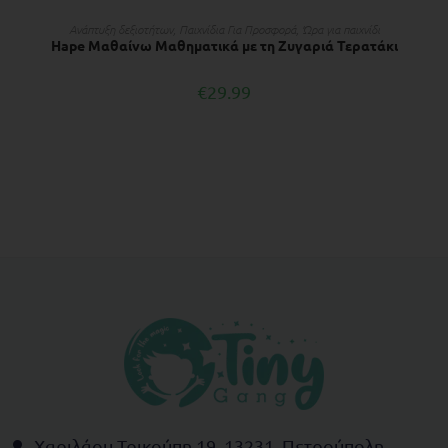
ΠΡΟΣΘΉΚΗ ΣΤΟ ΚΑΛΆΘΙ
Ανάπτυξη δεξιοτήτων
,
Παιχνίδια Για Προσφορά
,
Ώρα για παιχνίδι
Hape Μαθαίνω Μαθηματικά με τη Ζυγαριά Τερατάκι
€
29.99
Χαριλάου Τρικούπη 19, 13231, Πετρούπολη