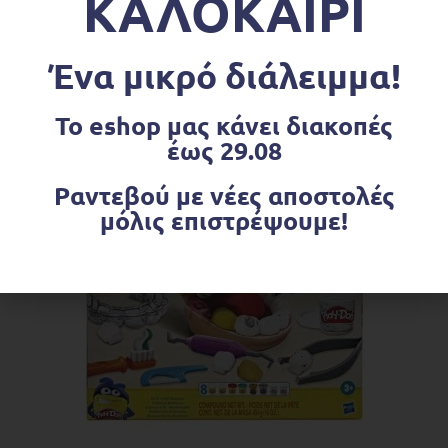
ΚΑΛΟΚΑΙΡΙ
ΔΙΑΒΆΣΤΕ ΠΕΡΙΣΣΌΤΕΡΑ
Κατασκευές-Πλαστελίνες
,
Παιχνίδια μίμησης
,
Ώρα για παιχνίδι
Play Doh Εργαστήριο Μπισκότων Kitchen Creations
cookies
Ένα μικρό διάλειμμα!
€
12.99
Το eshop μας κάνει διακοπές
έως 29.08
Ραντεβού με νέες αποστολές
OUT OF STOCK
μόλις επιστρέψουμε!