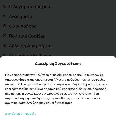
Ο λογαριασμός μου
Αγαπημένα
Όροι Χρήσης
Πολιτική Cookies
Δήλωση Απορρήτου
Αποποίηση Ευθυνών
Διαχείριση Συγκατάθεσης
Δικαίωμα Υπαναχώρησης
Για να παρέχουμε την καλύτερη εμπειρία, χρησιμοποιούμε τεχνολογίες
ΠΛΗΡΩΜΕΣ
όπως cookies για την αποθήκευση ή/και την πρόσβαση σε πληροφορίες
συσκευών. Η συγκατάθεση για τις εν λόγω τεχνολογίες θα μας επιτρέψει να
επεξεργαστούμε δεδομένα προσωπικού χαρακτήρα, όπως συμπεριφορά
περιήγησης ή μοναδικά αναγνωριστικά σε αυτόν τον ιστότοπο. Η μη
συγκατάθεση ή η ανάκληση της συγκατάθεσης, μπορεί να επηρεάσει
αρνητικά ορισμένες λειτουργίες και δυνατότητες.
Διαχείριση υπηρεσιών