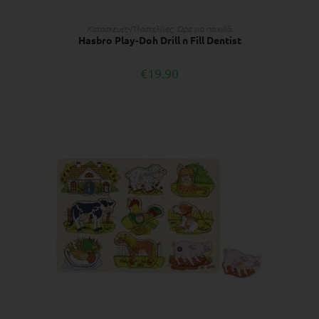
ΔΙΑΒΆΣΤΕ ΠΕΡΙΣΣΌΤΕΡΑ
Κατασκευές-Πλαστελίνες
,
Ώρα για παιχνίδι
Hasbro Play-Doh Drill n Fill Dentist
€
19.90