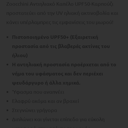
Zoocchini Αντιηλιακό Καπέλο UPF50-Καρπούζι
προστατεύει από την UV ηλιακή ακτινοβολία και
κάνει υπέρλαμπρες τις εμφανίσεις του μωρού!
Πιστοποιημένo UPF50+ (Εξαιρετική
προστασία από τις βλαβερές ακτίνες του
ήλιου)
Η αντηλιακή προστασία προέρχεται από το
νήμα του υφάσματος και δεν περιέχει
ψευδάργυρο ή άλλα χημικά.
‘Υφασμα που αναπνέει
Ελαφρύ ακόμα και αν βραχεί
Στεγνώνει γρήγορα
Διπλώνει και γίνεται επίπεδο για εύκολη