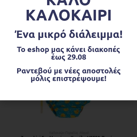
Zoochini Backpack Φιλαράκια-Μονόκερος
ΚΑΛΟΚΑΙΡΙ
€
29.90
Ένα μικρό διάλειμμα!
OUT OF STOCK
Το eshop μας κάνει διακοπές
έως 29.08
Ραντεβού με νέες αποστολές
μόλις επιστρέψουμε!
ΔΙΑΒΆΣΤΕ ΠΕΡΙΣΣΌΤΕΡΑ
Kαλοκαίρι-Παραλία
,
Μαγιό