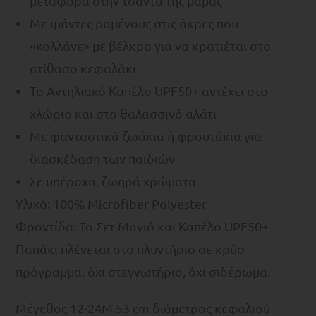
μεταφορά στην τσάντα της μαμάς
Με ιμάντες ραμένους στις άκρες που
«κολλάνε» με βέλκρο για να κρατιέται στο
ατίθασο κεφαλάκι
To Αντηλιακό Καπέλο UPF50+ αντέχει στο
χλώριο και στο θαλασσινό αλάτι
Με φανταστικά ζωάκια ή φρουτάκια για
διασκέδαση των παιδιών
Σε υπέροχα, ζωηρά χρώματα
Υλικό: 100% Microfiber Polyester
Φροντίδα: Το Σετ Μαγιό και Καπέλο UPF50+
Παπάκι πλένεται στο πλυντήριο σε κρύο
πρόγραμμα, όχι στεγνωτήριο, όχι σιδέρωμα.
Mέγεθος 12-24M 53 cm διάμετρος κεφαλιού