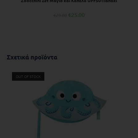
Zoocchini Σετ Μαγιό και Καπέλο UPF50-Παπάκι
€
25.00
€
29.80
Σχετικά προϊόντα
OUT OF STOCK