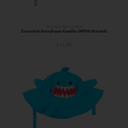
ΔΙΑΒΆΣΤΕ ΠΕΡΙΣΣΌΤΕΡΑ
Kαλοκαίρι-Παραλία
,
Μαγιό
Zoocchini Αντιηλιακό Καπέλο UPF50-Xταπόδι
€
15.00