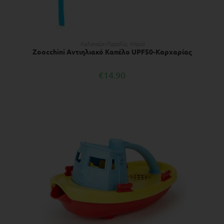
ΠΡΟΣΘΉΚΗ ΣΤΟ ΚΑΛΆΘΙ
Kαλοκαίρι-Παραλία
,
Μαγιό
Zoocchini Αντιηλιακό Καπέλο UPF50-Καρχαρίας
€
14.90