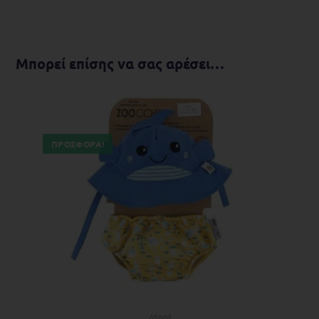
Μπορεί επίσης να σας αρέσει…
ΠΡΟΣΦΟΡΆ!
ΠΡΟΣΘΉΚΗ ΣΤΟ ΚΑΛΆΘΙ
Μαγιό