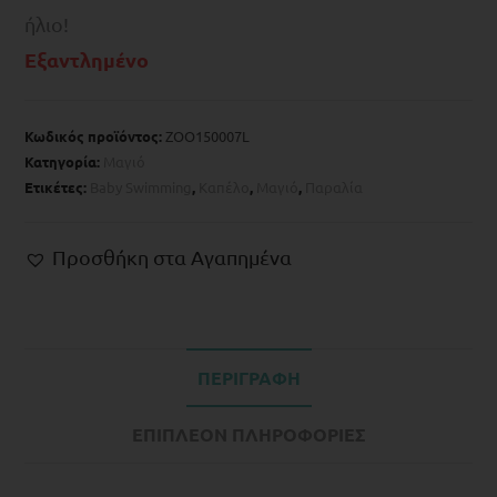
ήλιο!
Εξαντλημένο
Κωδικός προϊόντος:
ZOO150007L
Κατηγορία:
Μαγιό
Ετικέτες:
Baby Swimming
,
Kαπέλο
,
Μαγιό
,
Παραλία
Προσθήκη στα Αγαπημένα
ΠΕΡΙΓΡΑΦΉ
ΕΠΙΠΛΈΟΝ ΠΛΗΡΟΦΟΡΊΕΣ