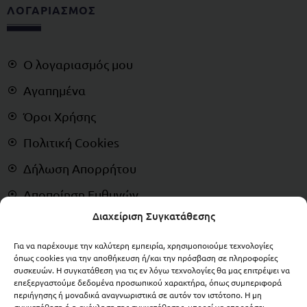
ΛΟΓΑΡΙΑΣΜΟΣ
Ο λογαριασμός μου
Αγαπημένα
Όροι Χρήσης
Πολιτική Cookies
Δήλωση Απορρήτου
Αποποίηση Ευθυνών
Διαχείριση Συγκατάθεσης
Δικαίωμα Υπαναχώρησης
Για να παρέχουμε την καλύτερη εμπειρία, χρησιμοποιούμε τεχνολογίες
ΠΛΗΡΩΜΕΣ
όπως cookies για την αποθήκευση ή/και την πρόσβαση σε πληροφορίες
συσκευών. Η συγκατάθεση για τις εν λόγω τεχνολογίες θα μας επιτρέψει να
επεξεργαστούμε δεδομένα προσωπικού χαρακτήρα, όπως συμπεριφορά
περιήγησης ή μοναδικά αναγνωριστικά σε αυτόν τον ιστότοπο. Η μη