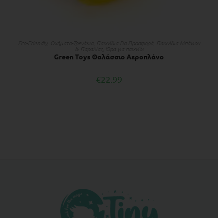
ΔΙΑΒΆΣΤΕ ΠΕΡΙΣΣΌΤΕΡΑ
Eco-Friendly
,
Οχήματα-Τρενάκια
,
Παιχνίδια Για Προσφορά
,
Παιχνίδια Μπάνιου
& Παραλίας
,
Ώρα για παιχνίδι
Green Toys Θαλάσσιο Αεροπλάνο
€
22.99