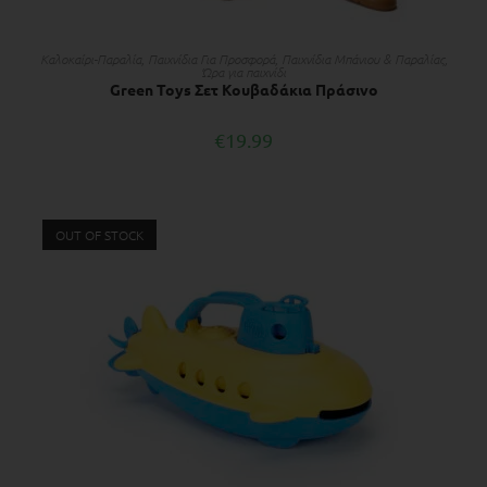
ΔΙΑΒΆΣΤΕ ΠΕΡΙΣΣΌΤΕΡΑ
Kαλοκαίρι-Παραλία
,
Παιχνίδια Για Προσφορά
,
Παιχνίδια Μπάνιου & Παραλίας
,
Ώρα για παιχνίδι
Green Toys Σετ Κουβαδάκια Πράσινο
€
19.99
OUT OF STOCK