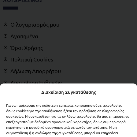
ΛΟΓΑΡΙΑΣΜΟΣ
Ο λογαριασμός μου
Αγαπημένα
Όροι Χρήσης
Πολιτική Cookies
Δήλωση Απορρήτου
Αποποίηση Ευθυνών
Διαχείριση Συγκατάθεσης
Δικαίωμα Υπαναχώρησης
Για να παρέχουμε την καλύτερη εμπειρία, χρησιμοποιούμε τεχνολογίες
ΠΛΗΡΩΜΕΣ
όπως cookies για την αποθήκευση ή/και την πρόσβαση σε πληροφορίες
συσκευών. Η συγκατάθεση για τις εν λόγω τεχνολογίες θα μας επιτρέψει να
επεξεργαστούμε δεδομένα προσωπικού χαρακτήρα, όπως συμπεριφορά
περιήγησης ή μοναδικά αναγνωριστικά σε αυτόν τον ιστότοπο. Η μη
συγκατάθεση ή η ανάκληση της συγκατάθεσης, μπορεί να επηρεάσει