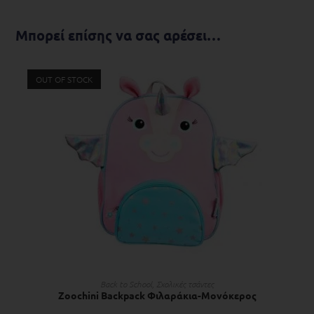
Μπορεί επίσης να σας αρέσει…
OUT OF STOCK
ΔΙΑΒΆΣΤΕ ΠΕΡΙΣΣΌΤΕΡΑ
Back to School
,
Σχολικές τσάντες
Zoochini Backpack Φιλαράκια-Μονόκερος