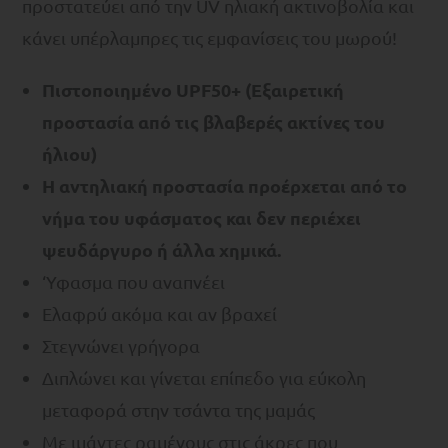
προστατεύει από την UV ηλιακή ακτινοβολία και
κάνει υπέρλαμπρες τις εμφανίσεις του μωρού!
Πιστοποιημένo UPF50+ (Εξαιρετική
προστασία από τις βλαβερές ακτίνες του
ήλιου)
Η αντηλιακή προστασία προέρχεται από το
νήμα του υφάσματος και δεν περιέχει
ψευδάργυρο ή άλλα χημικά.
‘Υφασμα που αναπνέει
Ελαφρύ ακόμα και αν βραχεί
Στεγνώνει γρήγορα
Διπλώνει και γίνεται επίπεδο για εύκολη
μεταφορά στην τσάντα της μαμάς
Με ιμάντες ραμένους στις άκρες που