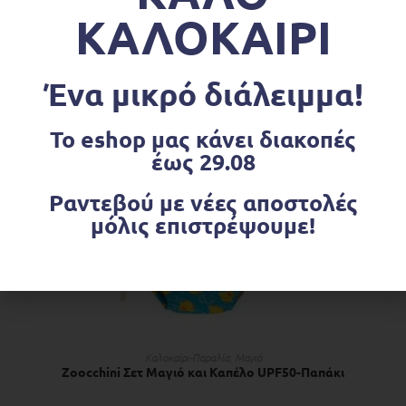
€
25.00
€
29.90
ΚΑΛΟΚΑΙΡΙ
Ένα μικρό διάλειμμα!
OUT OF STOCK
Το eshop μας κάνει διακοπές
έως 29.08
Ραντεβού με νέες αποστολές
μόλις επιστρέψουμε!
ΔΙΑΒΆΣΤΕ ΠΕΡΙΣΣΌΤΕΡΑ
Kαλοκαίρι-Παραλία
,
Μαγιό
Zoocchini Σετ Μαγιό και Καπέλο UPF50-Παπάκι