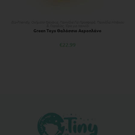
ΔΙΑΒΆΣΤΕ ΠΕΡΙΣΣΌΤΕΡΑ
Eco-Friendly
,
Οχήματα-Τρενάκια
,
Παιχνίδια Για Προσφορά
,
Παιχνίδια Μπάνιου
& Παραλίας
,
Ώρα για παιχνίδι
Green Toys Θαλάσσιο Αεροπλάνο
€
22.99