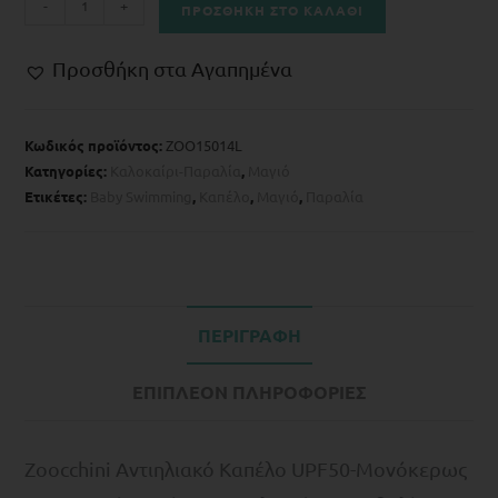
-
+
ΠΡΟΣΘΉΚΗ ΣΤΟ ΚΑΛΆΘΙ
Προσθήκη στα Αγαπημένα
Κωδικός προϊόντος:
ZOO15014L
Κατηγορίες:
Kαλοκαίρι-Παραλία
,
Μαγιό
Ετικέτες:
Baby Swimming
,
Kαπέλο
,
Μαγιό
,
Παραλία
ΠΕΡΙΓΡΑΦΉ
ΕΠΙΠΛΈΟΝ ΠΛΗΡΟΦΟΡΊΕΣ
Zoocchini Αντιηλιακό Καπέλο UPF50-Μονόκερως