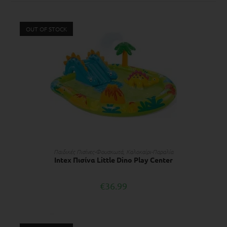
OUT OF STOCK
ΔΙΑΒΆΣΤΕ ΠΕΡΙΣΣΌΤΕΡΑ
Παιδικές Πισίνες-Φουσκωτά
,
Kαλοκαίρι-Παραλία
Intex Πισίνα Little Dino Play Center
€
36.99