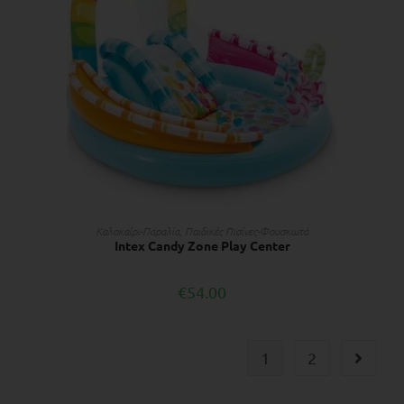
ΔΙΑΒΆΣΤΕ ΠΕΡΙΣΣΌΤΕΡΑ
Kαλοκαίρι-Παραλία
,
Παιδικές Πισίνες-Φουσκωτά
Intex Candy Zone Play Center
€
54.00
1
2