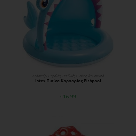
ΠΡΟΣΘΉΚΗ ΣΤΟ ΚΑΛΆΘΙ
Kαλοκαίρι-Παραλία
,
Παιδικές Πισίνες-Φουσκωτά
Intex Πισίνα Καρχαρίας Fishpool
€
16.99