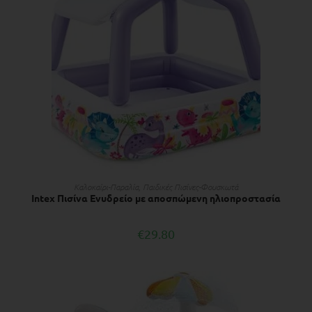
ΠΡΟΣΘΉΚΗ ΣΤΟ ΚΑΛΆΘΙ
Kαλοκαίρι-Παραλία
,
Παιδικές Πισίνες-Φουσκωτά
Intex Πισίνα Ενυδρείο με αποσπώμενη ηλιοπροστασία
€
29.80