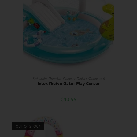
ΠΡΟΣΘΉΚΗ ΣΤΟ ΚΑΛΆΘΙ
Kαλοκαίρι-Παραλία
,
Παιδικές Πισίνες-Φουσκωτά
Intex Πισίνα Gator Play Center
€
40.99
OUT OF STOCK