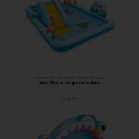
ΠΡΟΣΘΉΚΗ ΣΤΟ ΚΑΛΆΘΙ
Kαλοκαίρι-Παραλία
,
Παιδικές Πισίνες-Φουσκωτά
Intex Πισίνα Jungle Adventure
€
74.99