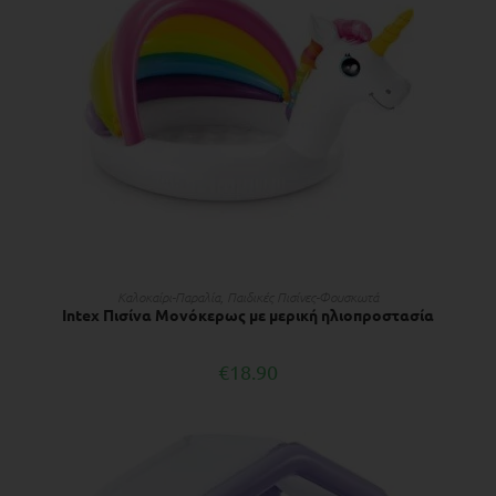
ΔΙΑΒΆΣΤΕ ΠΕΡΙΣΣΌΤΕΡΑ
Kαλοκαίρι-Παραλία
,
Παιδικές Πισίνες-Φουσκωτά
Intex Πισίνα Μονόκερως με μερική ηλιοπροστασία
€
18.90