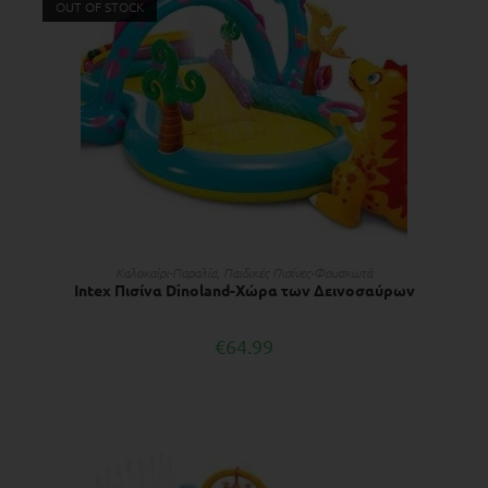
OUT OF STOCK
ΔΙΑΒΆΣΤΕ ΠΕΡΙΣΣΌΤΕΡΑ
Kαλοκαίρι-Παραλία
,
Παιδικές Πισίνες-Φουσκωτά
Intex Πισίνα Dinoland-Xώρα των Δεινοσαύρων
€
64.99