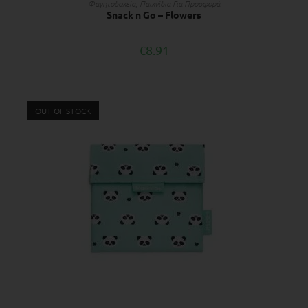
Φαγητοδοχεία
,
Παιχνίδια Για Προσφορά
Snack n Go – Flowers
€
8.91
OUT OF STOCK
ΔΙΑΒΆΣΤΕ ΠΕΡΙΣΣΌΤΕΡΑ