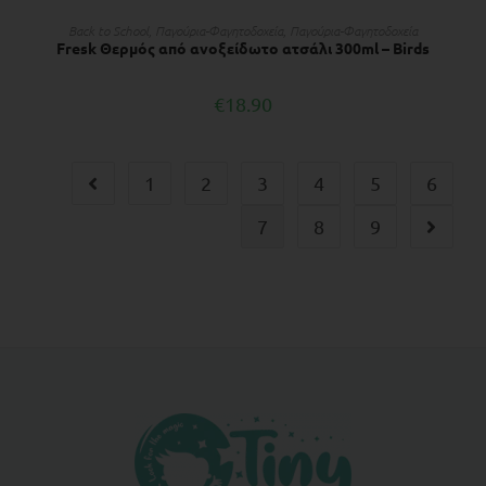
ΔΙΑΒΆΣΤΕ ΠΕΡΙΣΣΌΤΕΡΑ
Back to School
,
Παγούρια-Φαγητοδοχεία
,
Παγούρια-Φαγητοδοχεία
Fresk Θερμός από ανοξείδωτο ατσάλι 300ml – Birds
€
18.90
1
2
3
4
5
6
7
8
9