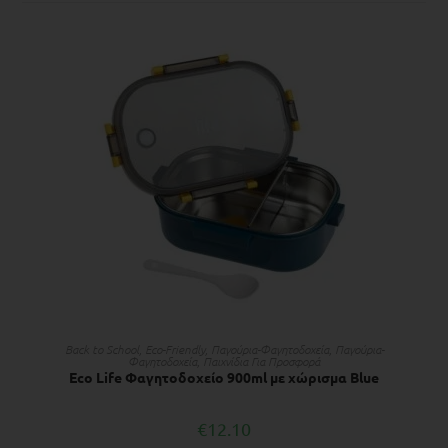
ΠΡΟΣΘΉΚΗ ΣΤΟ ΚΑΛΆΘΙ
Back to School
,
Eco-Friendly
,
Παγούρια-Φαγητοδοχεία
,
Παγούρια-
Φαγητοδοχεία
,
Παιχνίδια Για Προσφορά
Eco Life Φαγητοδοχείο 900ml με χώρισμα Blue
€
12.10