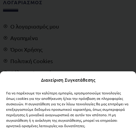
ΛΟΓΑΡΙΑΣΜΟΣ
Ο λογαριασμός μου
Αγαπημένα
Όροι Χρήσης
Πολιτική Cookies
Δήλωση Απορρήτου
Διαχείριση Συγκατάθεσης
Αποποίηση Ευθυνών
Για να παρέχουμε την καλύτερη εμπειρία, χρησιμοποιούμε τεχνολογίες
Δικαίωμα Υπαναχώρησης
όπως cookies για την αποθήκευση ή/και την πρόσβαση σε πληροφορίες
συσκευών. Η συγκατάθεση για τις εν λόγω τεχνολογίες θα μας επιτρέψει να
ΠΛΗΡΩΜΕΣ
επεξεργαστούμε δεδομένα προσωπικού χαρακτήρα, όπως συμπεριφορά
περιήγησης ή μοναδικά αναγνωριστικά σε αυτόν τον ιστότοπο. Η μη
συγκατάθεση ή η ανάκληση της συγκατάθεσης, μπορεί να επηρεάσει
αρνητικά ορισμένες λειτουργίες και δυνατότητες.