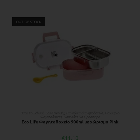
OUT OF STOCK
ΔΙΑΒΆΣΤΕ ΠΕΡΙΣΣΌΤΕΡΑ
Back to School
,
Eco-Friendly
,
Παγούρια-Φαγητοδοχεία
,
Παγούρια-
Φαγητοδοχεία
,
Παιχνίδια Για Προσφορά
Eco Life Φαγητοδοχείο 900ml με χώρισμα Pink
€
11.10