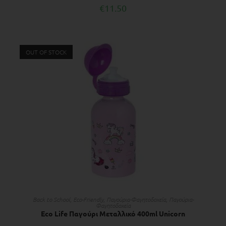
€
11.50
OUT OF STOCK
ΔΙΑΒΆΣΤΕ ΠΕΡΙΣΣΌΤΕΡΑ
Back to School
,
Eco-Friendly
,
Παγούρια-Φαγητοδοχεία
,
Παγούρια-
Φαγητοδοχεία
Eco Life Παγούρι Mεταλλικό 400ml Unicorn