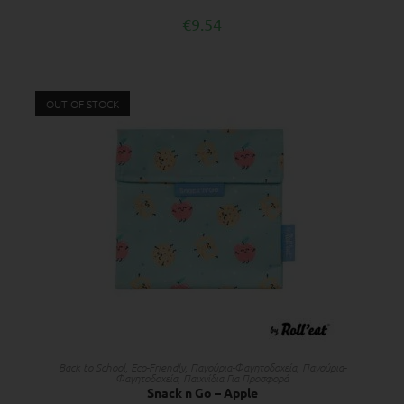
€
9.54
OUT OF STOCK
ΔΙΑΒΆΣΤΕ ΠΕΡΙΣΣΌΤΕΡΑ
Back to School
,
Eco-Friendly
,
Παγούρια-Φαγητοδοχεία
,
Παγούρια-
Φαγητοδοχεία
,
Παιχνίδια Για Προσφορά
Snack n Go – Apple