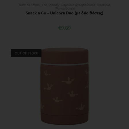
ΔΙΑΒΆΣΤΕ ΠΕΡΙΣΣΌΤΕΡΑ
Back to School
,
Eco-Friendly
,
Παγούρια-Φαγητοδοχεία
,
Παγούρια-
Φαγητοδοχεία
Snack n Go – Unicorn Duo (με δύο θέσεις)
€
9.89
OUT OF STOCK