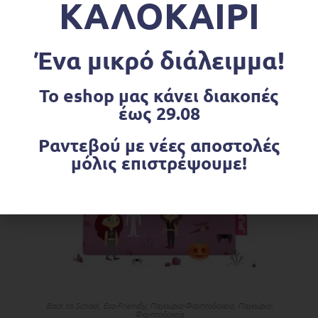
ΚΑΛΟΚΑΙΡΙ
€
8.91
Ένα μικρό διάλειμμα!
Το eshop μας κάνει διακοπές
OUT OF STOCK
έως 29.08
Ραντεβού με νέες αποστολές
μόλις επιστρέψουμε!
ΔΙΑΒΆΣΤΕ ΠΕΡΙΣΣΌΤΕΡΑ
Back to School
,
Eco-Friendly
,
Παγούρια-Φαγητοδοχεία
,
Παγούρια-
Φαγητοδοχεία