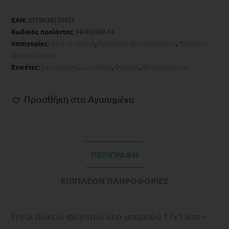
EAN:
8719638239455
Κωδικός προϊόντος:
FR-FD460-14
Κατηγορίες:
Back to School
,
Παγούρια-Φαγητοδοχεία
,
Παγούρια-
Φαγητοδοχεία
Ετικέτες:
back2school
,
Lunchbox
,
Φαγητό
,
Φαγητοδοχείο
Προσθήκη στα Αγαπημένα
ΠΕΡΙΓΡΑΦΉ
ΕΠΙΠΛΈΟΝ ΠΛΗΡΟΦΟΡΊΕΣ
Fresk Δοχείο φαγητού από μπαμπού 17x13cm –