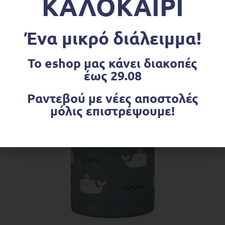
ΚΑΛΟΚΑΙΡΙ
ΔΙΑΒΆΣΤΕ ΠΕΡΙΣΣΌΤΕΡΑ
Back to School
,
Παγούρια-Φαγητοδοχεία
,
Παγούρια-Φαγητοδοχεία
Fresk Θερμός από ανοξείδωτο ατσάλι 300ml – Birds
Ένα μικρό διάλειμμα!
€
18.90
Το eshop μας κάνει διακοπές
έως 29.08
OUT OF STOCK
Ραντεβού με νέες αποστολές
μόλις επιστρέψουμε!