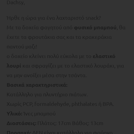
Dachsy,
Ήρθε η ώρα για ένα λαχταριστό snack?
φυσικό μπαμπού
Με τα δοχεία φαγητού από
, θα
έχετε τα φρουτάκια σας και τα κρακεράκια
παντού μαζι!
ελαστικό
ο δοχείο κλείνει πολύ εύκολα με το
λουρί
και σφραγίζει με το ελαστικό λουράκι, για
να μην ανοίξει μέσα στην τσάντα.
Βασικά χαρακτηριστικά:
Κατάλληλο για πλυντήριο πιάτων.
Χωρίς PCP, formaldehyde, phthalates ή BPA.
Υλικό:
Ίνες μπαμπού
Διαστάσεις:
Πλάτος: 17cm Βάθος: 13cm
Προσοχή:
ΔΕΝ είναι κατάλληλο για φούρνο