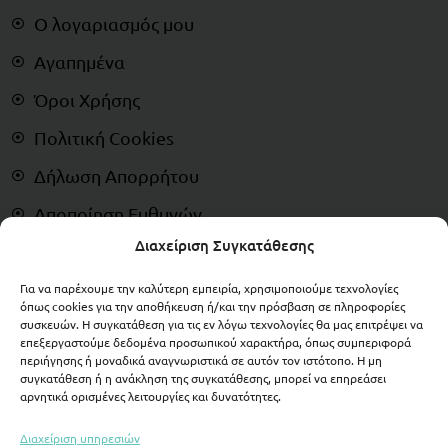
Ο λογαριασμός μου
Αγαπημένα
Όροι Χρήσης
Πολιτική Cookies
Δήλωση Απορρήτου
Αποποίηση Ευθυνών
Διαχείριση Συγκατάθεσης
Δικαίωμα Υπαναχώρησης
Για να παρέχουμε την καλύτερη εμπειρία, χρησιμοποιούμε τεχνολογίες
ΠΛΗΡΩΜΕΣ
όπως cookies για την αποθήκευση ή/και την πρόσβαση σε πληροφορίες
συσκευών. Η συγκατάθεση για τις εν λόγω τεχνολογίες θα μας επιτρέψει να
επεξεργαστούμε δεδομένα προσωπικού χαρακτήρα, όπως συμπεριφορά
περιήγησης ή μοναδικά αναγνωριστικά σε αυτόν τον ιστότοπο. Η μη
συγκατάθεση ή η ανάκληση της συγκατάθεσης, μπορεί να επηρεάσει
αρνητικά ορισμένες λειτουργίες και δυνατότητες.
Διαχείριση υπηρεσιών