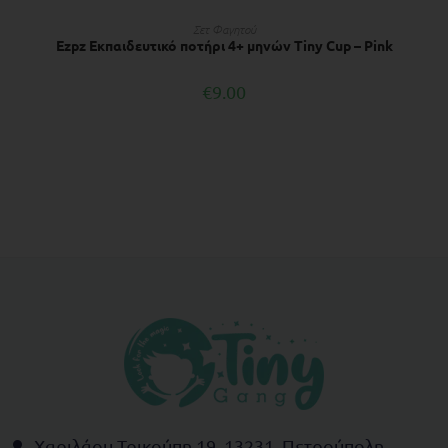
ΔΙΑΒΆΣΤΕ ΠΕΡΙΣΣΌΤΕΡΑ
Σετ Φαγητού
Ezpz Εκπαιδευτικό ποτήρι 4+ μηνών Tiny Cup – Pink
€
9.00
Χαριλάου Τρικούπη 19, 13231, Πετρούπολη