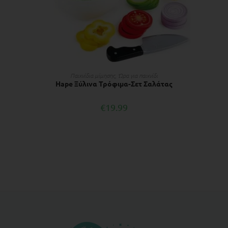
ΠΡΟΣΘΉΚΗ ΣΤΟ ΚΑΛΆΘΙ
Παιχνίδια μίμησης
,
Ώρα για παιχνίδι
Hape Ξύλινα Τρόφιμα-Σετ Σαλάτας
€
19.99