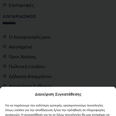
Επιστροφές
ΛΟΓΑΡΙΑΣΜΟΣ
Ο λογαριασμός μου
Αγαπημένα
Όροι Χρήσης
Πολιτική Cookies
Δήλωση Απορρήτου
Αποποίηση Ευθυνών
Διαχείριση Συγκατάθεσης
Δικαίωμα Υπαναχώρησης
Για να παρέχουμε την καλύτερη εμπειρία, χρησιμοποιούμε τεχνολογίες
ΠΛΗΡΩΜΕΣ
όπως cookies για την αποθήκευση ή/και την πρόσβαση σε πληροφορίες
συσκευών. Η συγκατάθεση για τις εν λόγω τεχνολογίες θα μας επιτρέψει να