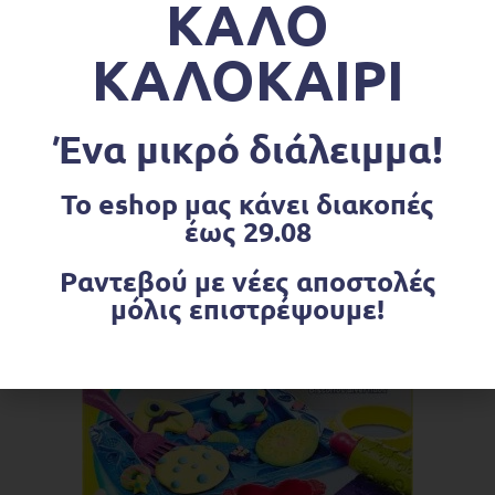
ΚΑΛΟ
εμπρόσθιοι τροχοί και 1x80mm πίσω τροχός
με ρουλεμάν ABEC5.
ΚΑΛΟΚΑΙΡΙ
Μπορεί να χρησιμοποιηθεί απο τους 15 μήνες
έως τα 6 έτη του παιδιού.
Ένα μικρό διάλειμμα!
Ηλικίες 15 μηνών+
Το eshop μας κάνει διακοπές
έως 29.08
Σχετικά προϊόντα
Ραντεβού με νέες αποστολές
μόλις επιστρέψουμε!
OUT OF STOCK