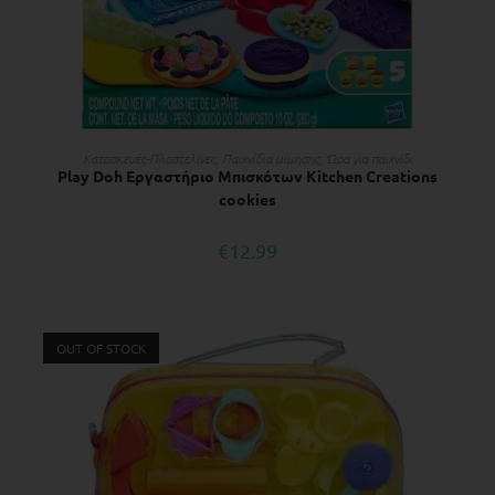
ΔΙΑΒΆΣΤΕ ΠΕΡΙΣΣΌΤΕΡΑ
Κατασκευές-Πλαστελίνες
,
Παιχνίδια μίμησης
,
Ώρα για παιχνίδι
Play Doh Εργαστήριο Μπισκότων Kitchen Creations
cookies
€
12.99
OUT OF STOCK