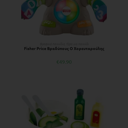
ΔΙΑΒΆΣΤΕ ΠΕΡΙΣΣΌΤΕΡΑ
Βρεφικά παιχνίδια
,
Ώρα για παιχνίδι
Fisher Price Βραδύπους Ο Χορευταρούλης
€
49.90