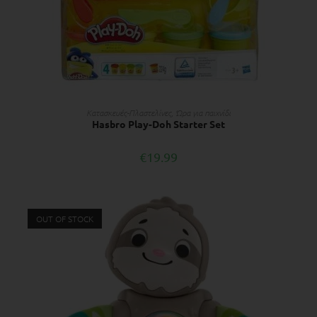
ΔΙΑΒΆΣΤΕ ΠΕΡΙΣΣΌΤΕΡΑ
Κατασκευές-Πλαστελίνες
,
Ώρα για παιχνίδι
Hasbro Play-Doh Starter Set
€
19.99
OUT OF STOCK