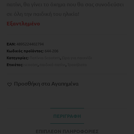
πατίνι, θα γίνει το όχημα που θα σας συνοδεύσει
σε όλη την παιδική του ηλικία!
Εξαντλημένο
EAN:
4895224402794
Κωδικός προϊόντος:
644-206
Κατηγορίες:
Πατίνια-Scooters
,
Ώρα για παιχνίδι
Ετικέτες:
scooter
,
παιδικό πατίνι
,
Τροχήλατα
Προσθήκη στα Αγαπημένα
ΠΕΡΙΓΡΑΦΉ
ΕΠΙΠΛΈΟΝ ΠΛΗΡΟΦΟΡΊΕΣ