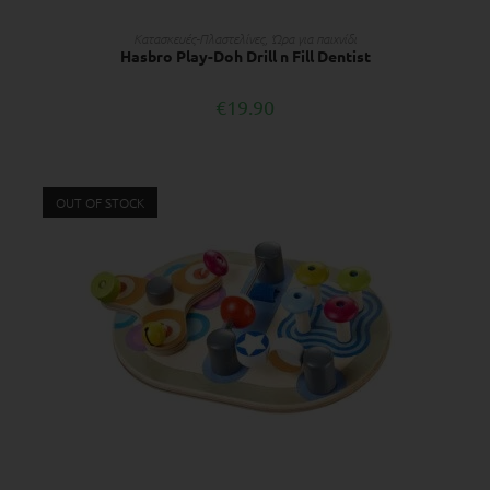
ΔΙΑΒΆΣΤΕ ΠΕΡΙΣΣΌΤΕΡΑ
Κατασκευές-Πλαστελίνες
,
Ώρα για παιχνίδι
Hasbro Play-Doh Drill n Fill Dentist
€
19.90
OUT OF STOCK