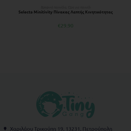
ΔΙΑΒΆΣΤΕ ΠΕΡΙΣΣΌΤΕΡΑ
Βρεφικά παιχνίδια
,
Ώρα για παιχνίδι
Selecta Minitivity Πίνακας Λεπτής Κινητικότητας
€
29.90
Χαριλάου Τρικούπη 19, 13231, Πετρούπολη