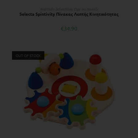
ΔΙΑΒΆΣΤΕ ΠΕΡΙΣΣΌΤΕΡΑ
Ανάπτυξη δεξιοτήτων
,
Ώρα για παιχνίδι
Selecta Spintivity Πίνακας Λεπτής Κινητικότητας
€
34.90
OUT OF STOCK