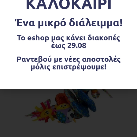
ΚΑΛΟΚΑΙΡΙ
έως τα 6 έτη του παιδιού.
Ηλικίες 15 μηνών+
Ένα μικρό διάλειμμα!
Το eshop μας κάνει διακοπές
Σχετικά προϊόντα
έως 29.08
Ραντεβού με νέες αποστολές
OUT OF STOCK
μόλις επιστρέψουμε!