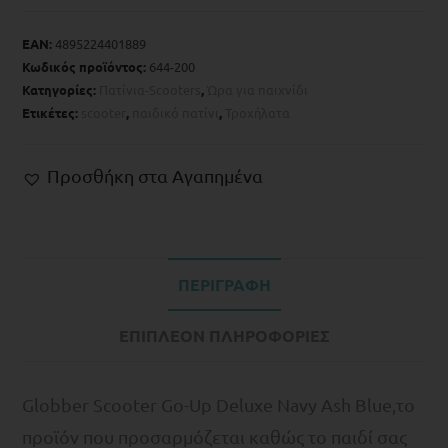
EAN:
4895224401889
Κωδικός προϊόντος:
644-200
Κατηγορίες:
Πατίνια-Scooters
,
Ώρα για παιχνίδι
Ετικέτες:
scooter
,
παιδικό πατίνι
,
Τροχήλατα
Προσθήκη στα Αγαπημένα
ΠΕΡΙΓΡΑΦΉ
ΕΠΙΠΛΈΟΝ ΠΛΗΡΟΦΟΡΊΕΣ
Globber Scooter Go-Up Deluxe Νavy Ash Blue,το
προϊόν που προσαρμόζεται καθώς το παιδί σας