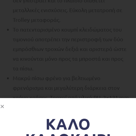
δεν γλιστράει και το πλαίσιο διαθέτει
μεταλλικές ενισχύσεις. Εύκολη μετατροπή σε
Trolley μεταφοράς.
Το πατενταρισμένο κουμπί κλειδώματος του
τιμονιού αποτρέπει την περιστροφή των δύο
εμπρόσθιων τροχών δεξιά και αριστερά ώστε
να κινούνται μόνο προς τα μπροστά και προς
τα πίσω.
Μακρύ πίσω φρένο για βελτιωμένο
φρενάρισμα και μεγαλύτερη διάρκεια στον
χρόνο χρήσης. Τροχοί από υλικό PU. 2×121 mm
εμπρόσθιοι τροχοί και 1x80mm πίσω τροχός
με ρουλεμάν ABEC5.
ΚΑΛΟ
Μπορεί να χρησιμοποιηθεί απο τους 15 μήνες