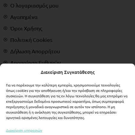
Ο λογαριασμός μου
Αγαπημένα
Όροι Χρήσης
Πολιτική Cookies
Δήλωση Απορρήτου
Αποποίηση Ευθυνών
Διαχείριση Συγκατάθεσης
Δικαίωμα Υπαναχώρησης
Για να παρέχουμε την καλύτερη εμπειρία, χρησιμοποιούμε τεχνολογίες
ΠΛΗΡΩΜΕΣ
όπως cookies για την αποθήκευση ή/και την πρόσβαση σε πληροφορίες
συσκευών. Η συγκατάθεση για τις εν λόγω τεχνολογίες θα μας επιτρέψει να
επεξεργαστούμε δεδομένα προσωπικού χαρακτήρα, όπως συμπεριφορά
περιήγησης ή μοναδικά αναγνωριστικά σε αυτόν τον ιστότοπο. Η μη
συγκατάθεση ή η ανάκληση της συγκατάθεσης, μπορεί να επηρεάσει
αρνητικά ορισμένες λειτουργίες και δυνατότητες.
Διαχείριση υπηρεσιών