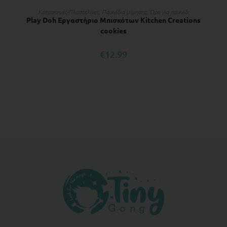
ΔΙΑΒΆΣΤΕ ΠΕΡΙΣΣΌΤΕΡΑ
Κατασκευές-Πλαστελίνες
,
Παιχνίδια μίμησης
,
Ώρα για παιχνίδι
Play Doh Εργαστήριο Μπισκότων Kitchen Creations
cookies
€
12.99