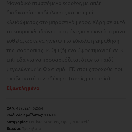
Μοναδικό πτυσσόμενο scooter, με απλή
διαδικασία αναδίπλωσης και κουμπί
κλειδώματος στο μπροστινό μέρος. Χάρη σε αυτό
το κουμπί κλειδώνει το τιμόνι για να κινείται μόνο
ευθεία, ώστε να γίνεται πιο εύκολα η εκμάθηση
της ισορροπίας. Ρυθμιζόμενο ύψος τιμονιού σε 3
επίπεδα για να προσαρμόζεται όταν το παιδί
μεγαλώνει. Με Φωτισμό LED στους τροχούς, που
ανάβει κατά την οδήγηση (χωρίς μπαταρία).
Εξαντλημένο
EAN:
4895224402664
Κωδικός προϊόντος:
433-110
Κατηγορίες:
Πατίνια-Scooters
,
Ώρα για παιχνίδι
Ετικέτα:
Τροχήλατα