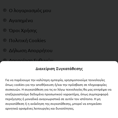
Ο λογαριασμός μου
Αγαπημένα
Όροι Χρήσης
Πολιτική Cookies
Δήλωση Απορρήτου
Αποποίηση Ευθυνών
Διαχείριση Συγκατάθεσης
Δικαίωμα Υπαναχώρησης
Για να παρέχουμε την καλύτερη εμπειρία, χρησιμοποιούμε τεχνολογίες
ΠΛΗΡΩΜΕΣ
όπως cookies για την αποθήκευση ή/και την πρόσβαση σε πληροφορίες
συσκευών. Η συγκατάθεση για τις εν λόγω τεχνολογίες θα μας επιτρέψει να
επεξεργαστούμε δεδομένα προσωπικού χαρακτήρα, όπως συμπεριφορά
περιήγησης ή μοναδικά αναγνωριστικά σε αυτόν τον ιστότοπο. Η μη
συγκατάθεση ή η ανάκληση της συγκατάθεσης, μπορεί να επηρεάσει
αρνητικά ορισμένες λειτουργίες και δυνατότητες.