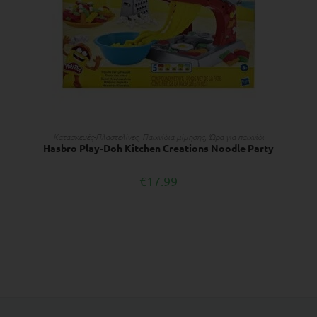
ΔΙΑΒΆΣΤΕ ΠΕΡΙΣΣΌΤΕΡΑ
Κατασκευές-Πλαστελίνες
,
Παιχνίδια μίμησης
,
Ώρα για παιχνίδι
Hasbro Play-Doh Kitchen Creations Noodle Party
€
17.99