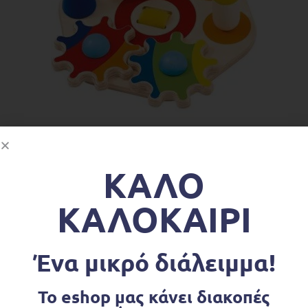
ΔΙΑΒΆΣΤΕ ΠΕΡΙΣΣΌΤΕΡΑ
Βρεφικά παιχνίδια
,
Ώρα για παιχνίδι
Selecta Minitivity Πίνακας Λεπτής Κινητικότητας
ΚΑΛΟ
€
29.90
ΚΑΛΟΚΑΙΡΙ
Ένα μικρό διάλειμμα!
Το eshop μας κάνει διακοπές