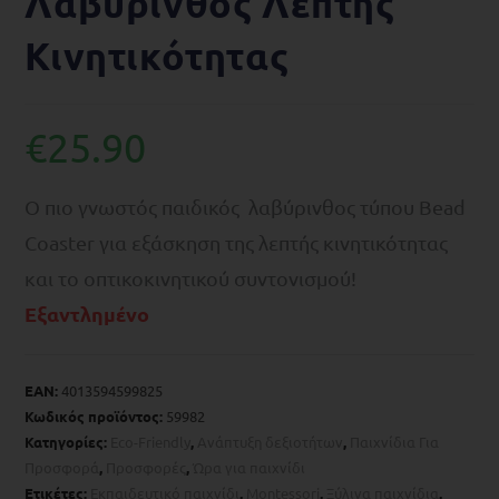
Λαβύρινθος Λεπτής
Κινητικότητας
€
25.90
Ο πιο γνωστός παιδικός λαβύρινθος τύπου Bead
Coaster για εξάσκηση της λεπτής κινητικότητας
και το οπτικοκινητικού συντονισμού!
Εξαντλημένο
EAN:
4013594599825
Κωδικός προϊόντος:
59982
Κατηγορίες:
Eco-Friendly
,
Ανάπτυξη δεξιοτήτων
,
Παιχνίδια Για
Προσφορά
,
Προσφορές
,
Ώρα για παιχνίδι
Ετικέτες:
Eκπαιδευτικό παιχνίδι
,
Montessori
,
Ξύλινα παιχνίδια
,