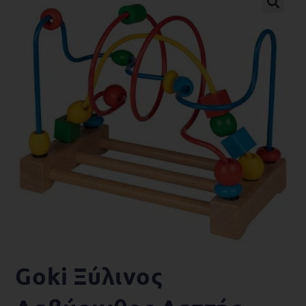
🔍
Goki Ξύλινος