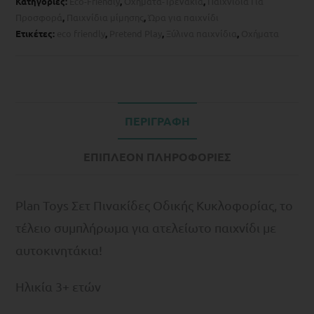
Κατηγορίες:
Eco-Friendly
,
Οχήματα-Τρενάκια
,
Παιχνίδια Για
Προσφορά
,
Παιχνίδια μίμησης
,
Ώρα για παιχνίδι
Ετικέτες:
eco friendly
,
Pretend Play
,
Ξύλινα παιχνίδια
,
Οχήματα
ΠΕΡΙΓΡΑΦΉ
ΕΠΙΠΛΈΟΝ ΠΛΗΡΟΦΟΡΊΕΣ
Plan Toys Σετ Πινακίδες Οδικής Κυκλοφορίας, το
τέλειο συμπλήρωμα για ατελείωτο παιχνίδι με
αυτοκινητάκια!
Ηλικία 3+ ετών