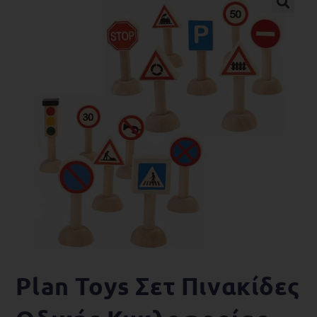
🔍
Plan Toys Σετ Πινακίδες