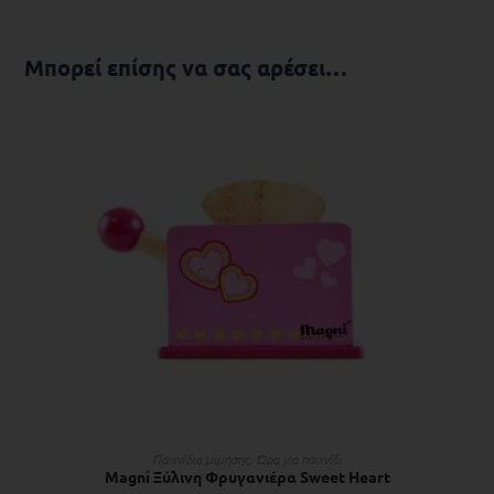
Μπορεί επίσης να σας αρέσει…
ΠΡΟΣΘΉΚΗ ΣΤΟ ΚΑΛΆΘΙ
Παιχνίδια μίμησης
,
Ώρα για παιχνίδι
Magni Ξύλινη Φρυγανιέρα Sweet Heart