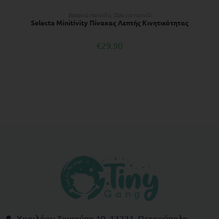
ΔΙΑΒΆΣΤΕ ΠΕΡΙΣΣΌΤΕΡΑ
Βρεφικά παιχνίδια
,
Ώρα για παιχνίδι
Selecta Minitivity Πίνακας Λεπτής Κινητικότητας
€
29.90
Χαριλάου Τρικούπη 19, 13231, Πετρούπολη