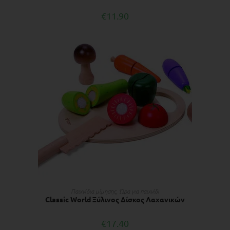
€
11.90
ΠΡΟΣΘΉΚΗ ΣΤΟ ΚΑΛΆΘΙ
Παιχνίδια μίμησης
,
Ώρα για παιχνίδι
Classic World Ξύλινος Δίσκος Λαχανικών
€
17.40