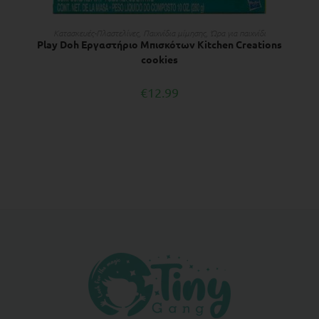
ΔΙΑΒΆΣΤΕ ΠΕΡΙΣΣΌΤΕΡΑ
Κατασκευές-Πλαστελίνες
,
Παιχνίδια μίμησης
,
Ώρα για παιχνίδι
Play Doh Εργαστήριο Μπισκότων Kitchen Creations
cookies
€
12.99