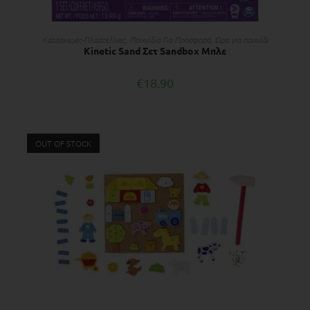
ΠΡΟΣΘΉΚΗ ΣΤΟ ΚΑΛΆΘΙ
Κατασκευές-Πλαστελίνες
,
Παιχνίδια Για Προσφορά
,
Ώρα για παιχνίδι
Kinetic Sand Σετ Sandbox Μπλε
€
18.90
OUT OF STOCK