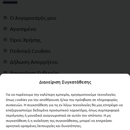
Ο λογαριασμός μου
Αγαπημένα
Όροι Χρήσης
Πολιτική Cookies
Δήλωση Απορρήτου
Αποποίηση Ευθυνών
Διαχείριση Συγκατάθεσης
Δικαίωμα Υπαναχώρησης
Για να παρέχουμε την καλύτερη εμπειρία, χρησιμοποιούμε τεχνολογίες
ΠΛΗΡΩΜΕΣ
όπως cookies για την αποθήκευση ή/και την πρόσβαση σε πληροφορίες
συσκευών. Η συγκατάθεση για τις εν λόγω τεχνολογίες θα μας επιτρέψει να
επεξεργαστούμε δεδομένα προσωπικού χαρακτήρα, όπως συμπεριφορά
περιήγησης ή μοναδικά αναγνωριστικά σε αυτόν τον ιστότοπο. Η μη
συγκατάθεση ή η ανάκληση της συγκατάθεσης, μπορεί να επηρεάσει
αρνητικά ορισμένες λειτουργίες και δυνατότητες.