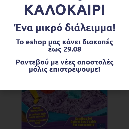
ΚΑΛΟΚΑΙΡΙ
ΠΡΟΣΘΉΚΗ ΣΤΟ ΚΑΛΆΘΙ
Ανάπτυξη δεξιοτήτων
,
Παιχνίδια Για Προσφορά
,
Ώρα για παιχνίδι
Hape Μαθαίνω Μαθηματικά με τη Ζυγαριά Τερατάκι
Ένα μικρό διάλειμμα!
€
29.99
Το eshop μας κάνει διακοπές
έως 29.08
Ραντεβού με νέες αποστολές
μόλις επιστρέψουμε!