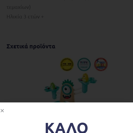
τεμαχίων)
Ηλικία 3 ετών +
Σχετικά προϊόντα
ΚΑΛΟ