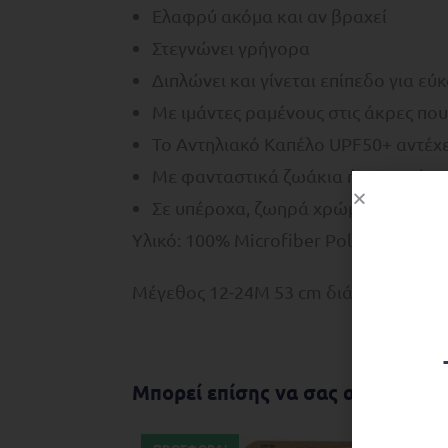
Ελαφρύ ακόμα και αν βραχεί
Στεγνώνει γρήγορα
Διπλώνει και γίνεται επίπεδο για ε
Με ιμάντες ραμένους στις άκρες που
To Αντηλιακό Καπέλο UPF50+ αντέχε
Με φανταστικά ζωάκια ή φρουτάκια
Σε υπέροχα, ζωηρά χρώματα
Υλικό: 100% Microfiber Polyester
Mέγεθος 12-24M 53 cm διάμετρος κεφ
Μπορεί επίσης να σας αρέσει…
ΠΡΟΣΦΟΡΆ!