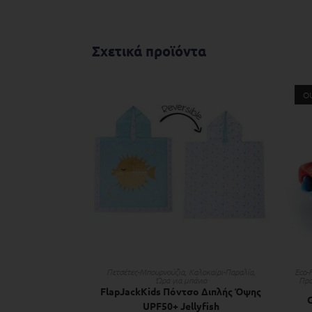
Σχετικά προϊόντα
O
ΠΡΟΣΘΉΚΗ ΣΤΟ ΚΑΛΆΘΙ
Πετσέτες-Μπουρνούζια
,
Kαλοκαίρι-Παραλία
,
Eco-F
Ώρα για μπάνιο
Πρ
FlapJackKids Πόντσο Διπλής Όψης
UPF50+ Jellyfish