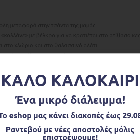
ύκολη μεταφορά στην τσάντα της μαμάς
 «κολλάνε» με βέλκρο για να κρατιέται στο ατίθασο κ
ι στο χλώριο και στο θαλασσινό αλάτι
 για διασκέδαση των παιδιών
ΚΑΛΟ ΚΑΛΟΚΑΙΡΙ
αλιού
Ένα μικρό διάλειμμα!
Το eshop μας κάνει διακοπές έως 29.0
Ραντεβού με νέες αποστολές μόλις
επιστρέψουμε!