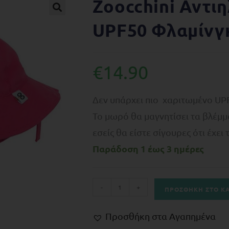
Zoocchini Αντι
🔍
UPF50 Φλαμίνγ
€
14.90
Δεν υπάρχει πιο χαριτωμένο UPF
Το μωρό θα μαγνητίσει τα βλέμμ
εσείς θα είστε σίγουρες ότι έχει
Παράδοση 1 έως 3 ημέρες
-
+
ΠΡΟΣΘΉΚΗ ΣΤΟ Κ
Προσθήκη στα Αγαπημένα