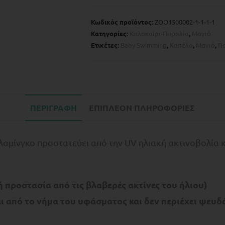
Κωδικός προϊόντος:
ZOO1500002-1-1-1-1
Κατηγορίες:
Kαλοκαίρι-Παραλία
,
Μαγιό
Ετικέτες:
Baby Swimming
,
Kαπέλο
,
Μαγιό
,
Π
ΠΕΡΙΓΡΑΦΉ
ΕΠΙΠΛΈΟΝ ΠΛΗΡΟΦΟΡΊΕΣ
αμίνγκο προστατεύει από την UV ηλιακή ακτινοβολία κ
 προστασία από τις βλαβερές ακτίνες του ήλιου)
 από το νήμα του υφάσματος και δεν περιέχει ψευδ