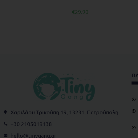
€
29.90
Π
Χαριλάου Τρικούπη 19, 13231, Πετρούπολη
+30 2105019138
@olleh
rg.gnagynit