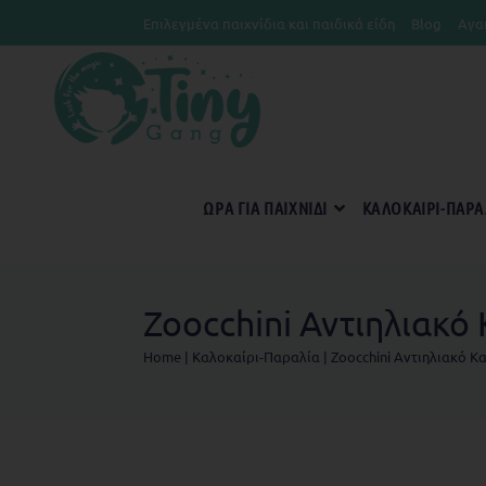
Επιλεγμένα παιχνίδια και παιδικά είδη
Blog
Αγα
ΏΡΑ ΓΙΑ ΠΑΙΧΝΊΔΙ
KΑΛΟΚΑΊΡΙ-ΠΑΡΑ
Zoocchini Αντιηλιακ
Home
|
Kαλοκαίρι-Παραλία
|
Zoocchini Αντιηλιακό 