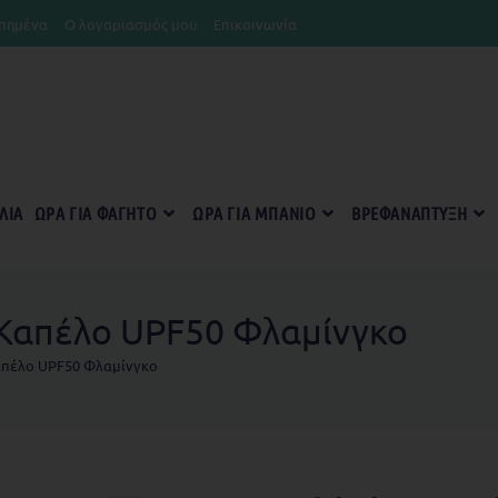
πημένα
Ο λογαριασμός μου
Επικοινωνία
ΛΊΑ
ΏΡΑ ΓΙΑ ΦΑΓΗΤΌ
ΏΡΑ ΓΙΑ ΜΠΆΝΙΟ
ΒΡΕΦΑΝΆΠΤΥΞΗ
ό Καπέλο UPF50 Φλαμίνγκο
Καπέλο UPF50 Φλαμίνγκο