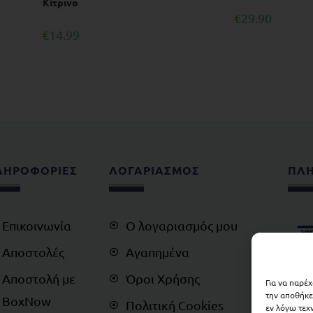
Κίτρινο
€
29.90
€
14.99
ΛΗΡΟΦΟΡΙΕΣ
ΛΟΓΑΡΙΑΣΜΟΣ
ΠΛ
Επικοινωνία
Ο λογαριασμός μου
Αποστολές
Αγαπημένα
Αποστολή με
Όροι Χρήσης
Για να παρέ
την αποθήκε
BoxNow
Πολιτική Cookies
εν λόγω τεχ