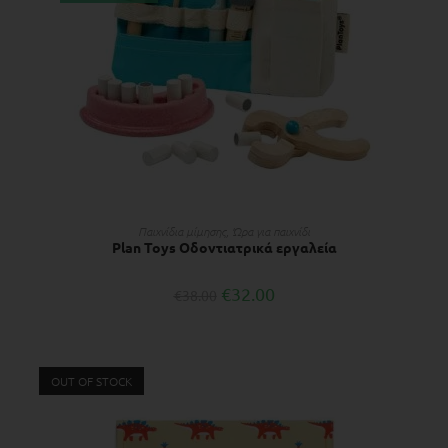
ΠΡΟΣΘΉΚΗ ΣΤΟ ΚΑΛΆΘΙ
Παιχνίδια μίμησης
,
Ώρα για παιχνίδι
Plan Toys Οδοντιατρικά εργαλεία
€
32.00
€
38.00
OUT OF STOCK