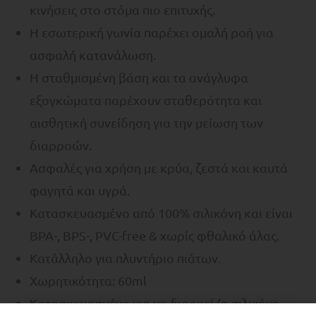
κινήσεις στο στόμα πιο επιτυχής.
Η εσωτερική γωνία παρέχει ομαλή ροή για
ασφαλή κατανάλωση.
Η σταθμισμένη βάση και τα ανάγλυφα
εξογκώματα παρέχουν σταθερότητα και
αισθητική συνείδηση για την μείωση των
διαρροών.
Ασφαλές για χρήση με κρύα, ζεστά και καυτά
φαγητά και υγρά.
Κατασκευασμένο από 100% σιλικόνη και είναι
BPA-, BPS-, PVC-free & χωρίς φθαλικό άλας.
Κατάλληλο για πλυντήριο πιάτων.
Χωρητικότητα: 60ml
Κατασκευασμένο για να διαρκεί (η σιλικόνη