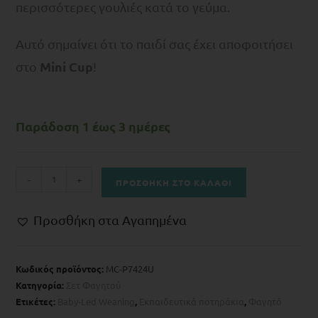
περισσότερες γουλιές κατά το γεύμα.
Αυτό σημαίνει ότι το παιδί σας έχει αποφοιτήσει
Mini Cup
στο
!
Παράδοση 1 έως 3 ημέρες
-
+
ΠΡΟΣΘΉΚΗ ΣΤΟ ΚΑΛΆΘΙ
Προσθήκη στα Αγαπημένα
Κωδικός προϊόντος:
MC-P7424U
Κατηγορία:
Σετ Φαγητού
Ετικέτες:
Baby-Led Weaning
,
Eκπαιδευτικά ποτηράκια
,
Φαγητό