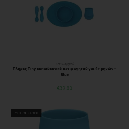
ΔΙΑΒΆΣΤΕ ΠΕΡΙΣΣΌΤΕΡΑ
Σετ Φαγητού
Πλήρες Tiny εκπαιδευτικό σετ φαγητού για 4+ μηνών –
Blue
€
39.80
OUT OF STOCK