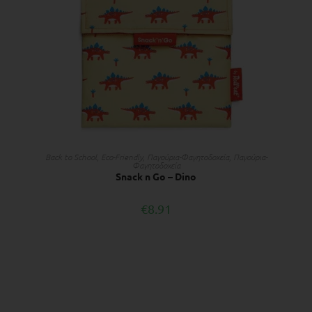
ΔΙΑΒΆΣΤΕ ΠΕΡΙΣΣΌΤΕΡΑ
Back to School
,
Eco-Friendly
,
Παγούρια-Φαγητοδοχεία
,
Παγούρια-
Φαγητοδοχεία
Snack n Go – Dino
€
8.91