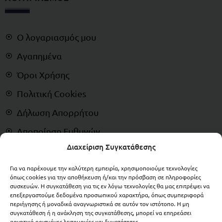
Ο λογαριασμός μου
Αγαπημένα
Όροι Χρήσης
Πολιτική Cookies
Δήλωση Απορρήτου
Αποποίηση Ευθυνών
Διαχείριση Συγκατάθεσης
Δικαίωμα Υπαναχώρησης
Για να παρέχουμε την καλύτερη εμπειρία, χρησιμοποιούμε τεχνολογίες
ΠΛΗΡΩΜΕΣ
όπως cookies για την αποθήκευση ή/και την πρόσβαση σε πληροφορίες
συσκευών. Η συγκατάθεση για τις εν λόγω τεχνολογίες θα μας επιτρέψει να
επεξεργαστούμε δεδομένα προσωπικού χαρακτήρα, όπως συμπεριφορά
περιήγησης ή μοναδικά αναγνωριστικά σε αυτόν τον ιστότοπο. Η μη
συγκατάθεση ή η ανάκληση της συγκατάθεσης, μπορεί να επηρεάσει
αρνητικά ορισμένες λειτουργίες και δυνατότητες.