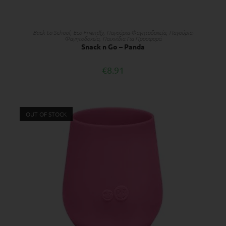
ΔΙΑΒΆΣΤΕ ΠΕΡΙΣΣΌΤΕΡΑ
Back to School
,
Eco-Friendly
,
Παγούρια-Φαγητοδοχεία
,
Παγούρια-
Φαγητοδοχεία
,
Παιχνίδια Για Προσφορά
Snack n Go – Panda
€
8.91
OUT OF STOCK