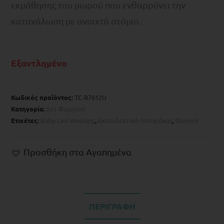
εκμάθησης του μωρού που ενθαρρύνει την
κατανάλωση με ανοιχτό στόμιο.
Εξαντλημένο
Κωδικός προϊόντος:
TC-B7612U
Κατηγορία:
Σετ Φαγητού
Ετικέτες:
Baby-Led Weaning
,
Eκπαιδευτικά ποτηράκια
,
Φαγητό
Προσθήκη στα Αγαπημένα
ΠΕΡΙΓΡΑΦΉ