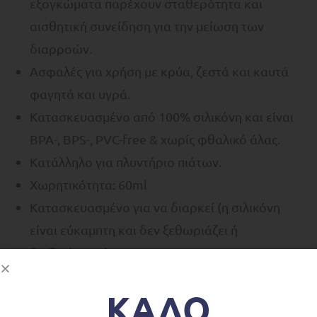
εξογκώματα παρέχουν σταθερότητα και
αισθητική συνείδηση για την μείωση των
διαρροών.
Ασφαλές για χρήση με κρύα, ζεστά και καυτά
φαγητά και υγρά.
Κατασκευασμένο από 100% σιλικόνη και είναι
BPA-, BPS-, PVC-free & χωρίς φθαλικό άλας.
Κατάλληλο για πλυντήριο πιάτων.
Χωρητικότητα: 60ml
Κατασκευασμένο για να διαρκεί (η σιλικόνη
είναι εύκαμπτη και δεν ξεθωριάζει ή
διαβρώνεται).
Διαστάσεις: 5.08 x 6.35 cm
ΚΑΛΟ
Κατάλληλο από 4+ μηνών