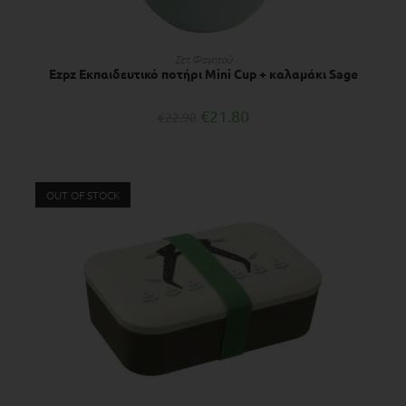
ΔΙΑΒΆΣΤΕ ΠΕΡΙΣΣΌΤΕΡΑ
Σετ Φαγητού
Ezpz Εκπαιδευτικό ποτήρι Mini Cup + καλαμάκι Sage
€
21.80
€
22.90
OUT OF STOCK