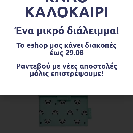
ΚΑΛΟΚΑΙΡΙ
Για ηλικίες μεγαλύτερες των 12 μηνών δείτε το
Mini Cup της ιδιας σειράς.
Ένα μικρό διάλειμμα!
Το eshop μας κάνει διακοπές
Σχετικά προϊόντα
έως 29.08
Ραντεβού με νέες αποστολές
OUT OF STOCK
μόλις επιστρέψουμε!